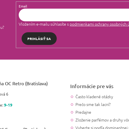
Email
Vložením e-mailu súhlasíte s
podmienkami ochrany osobných 
lu?
PRIHLÁSIŤ SA
a OC Retro (Bratislava)
Informácie pre vás
vá 6
Často kladené otázky
Prečo sme tak lacní?
e:
9-19
Predajne
Zloženie parfémov a druhy vô
Vyberte si podľa dominantnej 