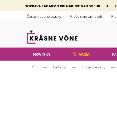
Prejsť
•
DOPRAVA ZADARMO PRI NÁKUPE NAD 59 EUR
2
na
obsah
Často kladené otázky
Prečo sme tak lacní?
Pre
NOVINKY
AKCIA
PA
Domov
Parfémy
Vône pre ženy