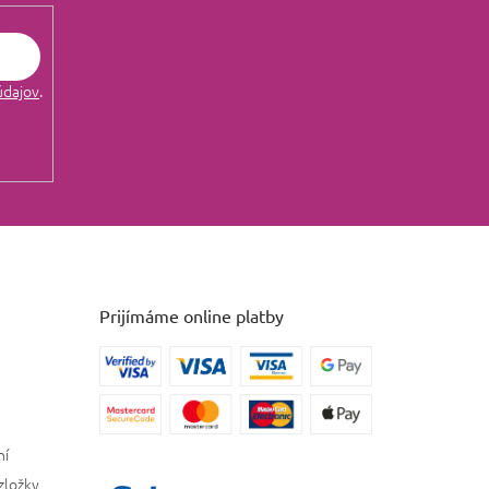
údajov
.
Prijímáme online platby
ní
zložky