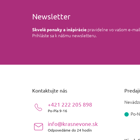
Newsletter
pravidelne vo vašom e‑mai
Skvelé ponuky a inšpirácie
Prihláste sa k nášmu newsletteru.
Z
á
p
ä
Kontaktujte nás
Predajň
t
i
Nevädzo
+421 222 205 898
e
Po-Pia 9-16
Po-N
info@krasnevone.sk
Odpovedáme do 24 hodín