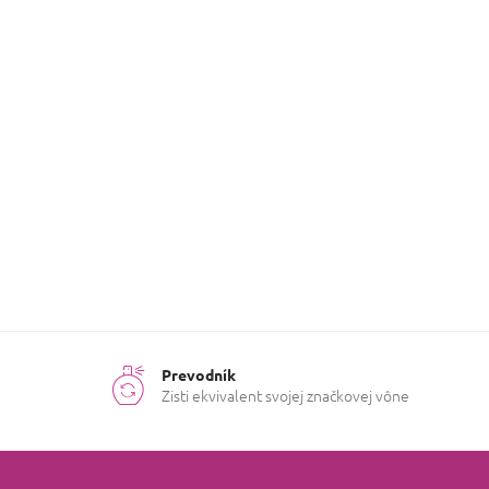
Dominantná
Čokoláda
ingrediencia
:
Kvetinová
,
Sladká
,
Druh vône
:
Orientálna
,
Korenená
Ročné
Chladné
obdobie
:
mesiace
Prevodník
Zisti ekvivalent svojej značkovej vône