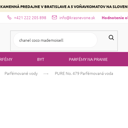
 KAMENNÁ PREDAJNE V BRATISLAVE A 5 VOŇAVKOMATOV NA SLOVE
+421 222 205 898
info@krasnevone.sk
dajne
Zloženie parfémov a druhy vôní
Vyberte si podľa domina
Hodnotenie 
RFÉMY
BYT
PARFÉMY NA PRANIE
Parfémované vody
PURE No. 479
Parfémovaná voda
PURE No. 479
P
Vanilka
Kvetinová
Sladká
Priemerné
7 hodnotení
Podrobnosti hodno
hodnotenie
produktu