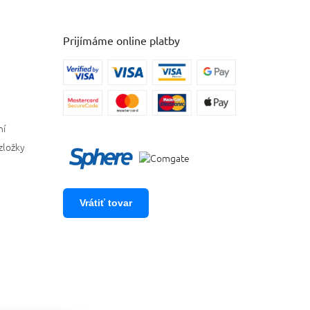
Prijímáme online platby
ní
zložky
Vrátiť tovar