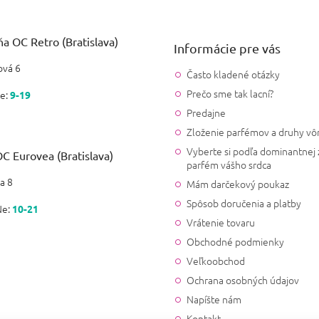
a OC Retro (Bratislava)
Informácie pre vás
vá 6
Často kladené otázky
Prečo sme tak lacní?
e:
9-19
Predajne
Zloženie parfémov a druhy vô
Vyberte si podľa dominantnej 
C Eurovea (Bratislava)
parfém vášho srdca
a 8
Mám darčekový poukaz
Spôsob doručenia a platby
Ne:
10-21
Vrátenie tovaru
Obchodné podmienky
Veľkoobchod
Ochrana osobných údajov
Napíšte nám
Kontakt