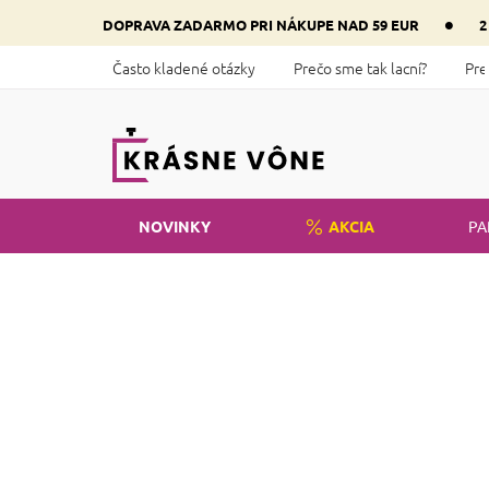
Prejsť
•
DOPRAVA ZADARMO PRI NÁKUPE NAD 59 EUR
2
na
obsah
Často kladené otázky
Prečo sme tak lacní?
Pre
NOVINKY
AKCIA
PA
Domov
Parfémy
Vône pre ženy
B
o
Cena
č
n
€
1
€
20
ý
Zas
p
al
a
n