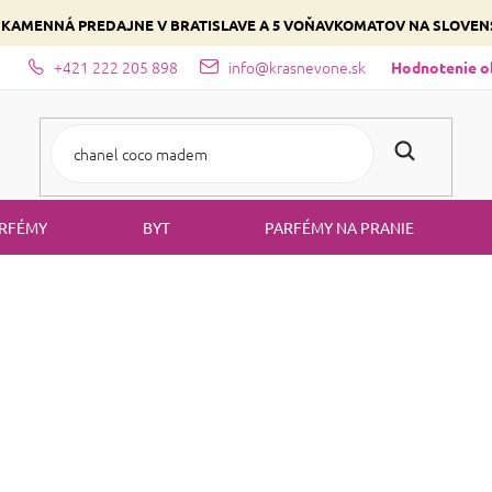
 KAMENNÁ PREDAJNE V BRATISLAVE A 5 VOŇAVKOMATOV NA SLOVE
+421 222 205 898
info@krasnevone.sk
dajne
Zloženie parfémov a druhy vôní
Vyberte si podľa domina
Hodnotenie 
RFÉMY
BYT
PARFÉMY NA PRANIE
Parfémované vody
PARFÉMOVANÉ VODY
lúžite si
a cítiť sa skvele pri každej príležitosti.
voňať po celý deň
ebo napríklad opojné
orientálne
vône.
je so za
Parfumovaná voda
najsilnejším typom voňav