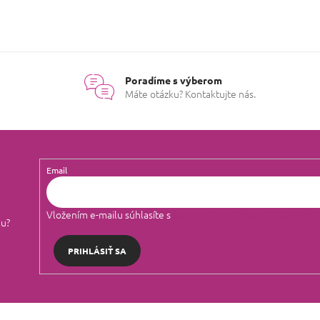
u
Poradíme s výberom
Máte otázku? Kontaktujte nás.
Email
Vložením e-mailu súhlasíte s
podmienkami ochrany osobných 
lu?
PRIHLÁSIŤ SA