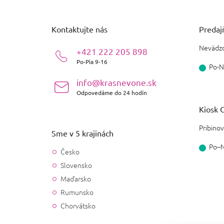
á
Lacoste
0
p
Zemitá
1
ä
Kontaktujte nás
Predajň
Burberry
0
t
Tropická
0
i
Nevädzo
+421 222 205 898
DKNY
0
e
Po-Pia 9-16
Živočíšna
0
Po-N
Marc Jacobs
0
info@krasnevone.sk
Kožená
0
Odpovedáme do 24 hodín
Bvlgari
0
Kiosk O
Aldehydová
0
Lolita Lempicka
Pribinov
0
Sme v 5 krajinách
Bylinná
0
Po–
Tiffany
Česko
0
Mliečna
0
Slovensko
Escada
0
Maďarsko
Kadidlová
0
Rumunsko
Kenzo
0
Chorvátsko
Mošusová
0
Guerlain
0