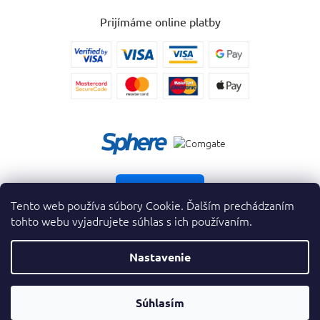
Prijímáme online platby
Vrátiť tovar
Tento web používa súbory Cookie. Ďalším prechádzaním
tohto webu vyjadrujete súhlas s ich používaním.
Nastavenie
Copyright 2026
. Všetky práva vyhradené.
krasnevone.sk
ZAVRIEŤ
Súhlasím
Vytvoril Shoptet Premium
&
FILTER