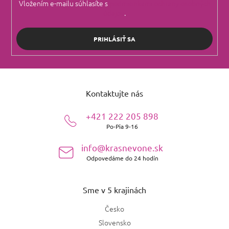
Vložením e-mailu súhlasíte s
podmienkami ochrany osobných
údajov
.
PRIHLÁSIŤ SA
Z
á
Kontaktujte nás
p
ä
+421 222 205 898
t
Po-Pia 9-16
i
e
info@krasnevone.sk
Odpovedáme do 24 hodín
Sme v 5 krajinách
Česko
Slovensko