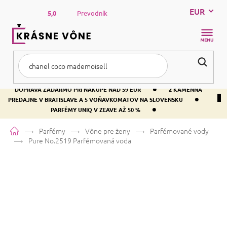
Prejsť
EUR
na
5,0
Prevodník
obsah
NÁKUP
KOŠÍK
•
DOPRAVA ZADARMO PRI NÁKUPE NAD 59 EUR
2 KAMENNÁ
•
PREDAJNE V BRATISLAVE A 5 VOŇAVKOMATOV NA SLOVENSKU
•
PARFÉMY UNIQ V ZĽAVE AŽ 50 %
Domov
Parfémy
Vône pre ženy
Parfémované vody
Pure No.2519
Parfémovaná voda
Pure No.2519
Parfémovaná voda
Vanilka
Kvetinová
Citrusová
Priemerné
1 hodnotenie
Podrobnosti hodnotenia
Značka:
PURE
hodnotenie
produktu