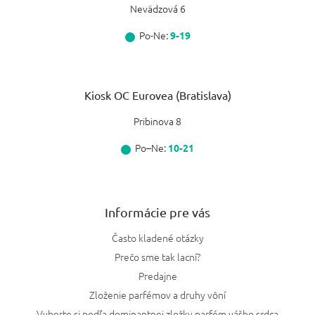
Nevädzová 6
Po-Ne:
9-19
Kiosk OC Eurovea (Bratislava)
Pribinova 8
Po–Ne:
10-21
Informácie pre vás
Často kladené otázky
Prečo sme tak lacní?
Predajne
Zloženie parfémov a druhy vôní
Vyberte si podľa dominantnej zložky parfém vášho srdca