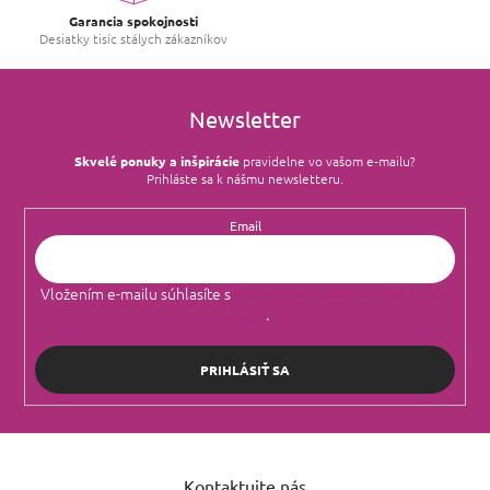
Garancia spokojnosti
Desiatky tisíc stálych zákazníkov
Newsletter
Skvelé ponuky a inšpirácie
pravidelne vo vašom e‑mailu?
Prihláste sa k nášmu newsletteru.
Email
Vložením e-mailu súhlasíte s
podmienkami ochrany osobných
údajov
.
PRIHLÁSIŤ SA
Z
á
Kontaktujte nás