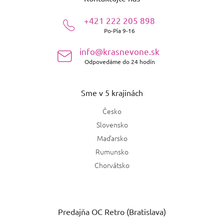
p
ä
+421 222 205 898
t
Po-Pia 9-16
i
e
info@krasnevone.sk
Odpovedáme do 24 hodín
Sme v 5 krajinách
Česko
Slovensko
Maďarsko
Rumunsko
Chorvátsko
Predajňa OC Retro (Bratislava)