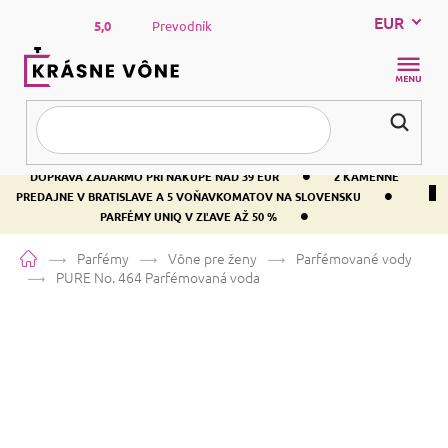
Prejsť
EUR
na
5,0
Prevodník
obsah
NÁKUP
KOŠÍK
•
DOPRAVA ZADARMO PRI NÁKUPE NAD 39 EUR
2 KAMENNÉ
•
PREDAJNE V BRATISLAVE A 5 VOŇAVKOMATOV NA SLOVENSKU
•
PARFÉMY UNIQ V ZĽAVE AŽ 50 %
Domov
Parfémy
Vône pre ženy
Parfémované vody
PURE No. 464
Parfémovaná voda
PURE No. 464
Parfémovaná voda
Vanilka
Sladká
Orientálna
Priemerné
8 hodnotení
Podrobnosti hodnotenia
Značka:
PURE
hodnotenie
produktu