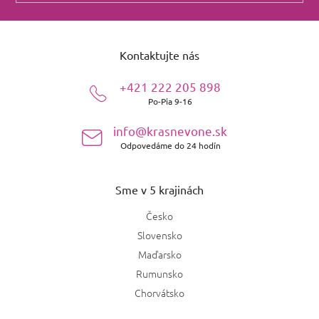
Z
á
Kontaktujte nás
p
ä
+421 222 205 898
t
Po-Pia 9-16
i
e
info@krasnevone.sk
Odpovedáme do 24 hodín
Sme v 5 krajinách
Česko
Slovensko
Maďarsko
Rumunsko
Chorvátsko