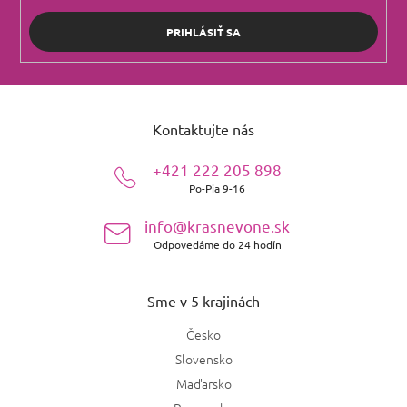
PRIHLÁSIŤ SA
Z
á
Kontaktujte nás
p
ä
+421 222 205 898
t
Po-Pia 9-16
i
e
info@krasnevone.sk
Odpovedáme do 24 hodín
Sme v 5 krajinách
Česko
Slovensko
Maďarsko