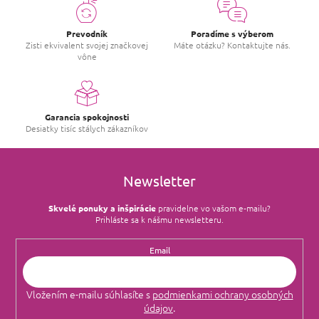
Prevodník
Poradíme s výberom
Zisti ekvivalent svojej značkovej
Máte otázku? Kontaktujte nás.
vône
Garancia spokojnosti
Desiatky tisíc stálych zákazníkov
Newsletter
Skvelé ponuky a inšpirácie
pravidelne vo vašom e‑mailu?
Prihláste sa k nášmu newsletteru.
Email
Vložením e-mailu súhlasíte s
podmienkami ochrany osobných
údajov
.