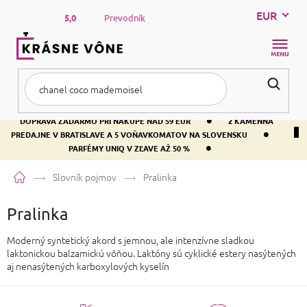
Prejsť
EUR
na
5,0
Prevodník
obsah
NÁKUP
KOŠÍK
•
DOPRAVA ZADARMO PRI NÁKUPE NAD 59 EUR
2 KAMENNÁ
•
PREDAJNE V BRATISLAVE A 5 VOŇAVKOMATOV NA SLOVENSKU
•
PARFÉMY UNIQ V ZĽAVE AŽ 50 %
Domov
Slovník pojmov
Pralinka
Pralinka
Moderný syntetický akord s jemnou, ale intenzívne sladkou
laktonickou balzamickú vôňou. Laktóny sú cyklické estery nasýtených
aj nenasýtených karboxylových kyselín