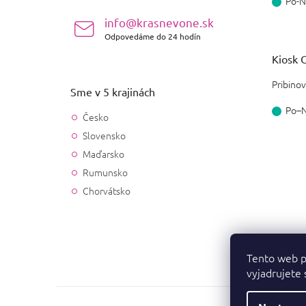
Po-N
info@krasnevone.sk
Odpovedáme do 24 hodín
Kiosk O
Pribinov
Sme v 5 krajinách
Po–
Česko
Slovensko
Maďarsko
Rumunsko
Chorvátsko
Tento web p
vyjadrujete 