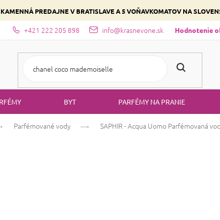
 KAMENNÁ PREDAJNE V BRATISLAVE A 5 VOŇAVKOMATOV NA SLOVE
+421 222 205 898
info@krasnevone.sk
dajne
Zloženie parfémov a druhy vôní
Vyberte si podľa domina
Hodnotenie 
RFÉMY
BYT
PARFÉMY NA PRANIE
Parfémované vody
SAPHIR - Acqua Uomo
Parfémovaná vo
SAPHIR - Acqu
Bergamot
Citrusová
Aromatic
Priemerné
144 hodnotení
Podrobnosti hod
hodnotenie
produktu