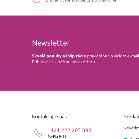
Newsletter
pravidelne vo vašom e‑mai
Skvelé ponuky a inšpirácie
Prihláste sa k nášmu newsletteru.
Z
á
p
ä
Kontaktujte nás
Predajň
t
i
Nevädzo
+421 222 205 898
e
Po-Pia 9-16