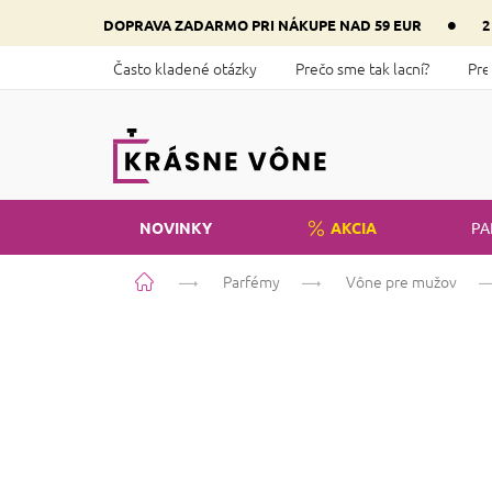
Prejsť
•
DOPRAVA ZADARMO PRI NÁKUPE NAD 59 EUR
2
na
obsah
Často kladené otázky
Prečo sme tak lacní?
Pre
NOVINKY
AKCIA
PA
Domov
Parfémy
Vône pre mužov