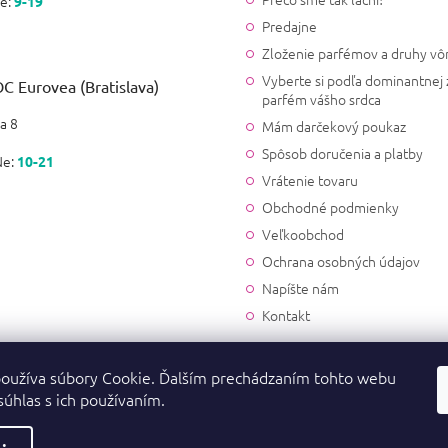
e:
9-19
Jk
Predajne
|
28.12.2024
Hodnotenie produktu je 5 z 5
Zloženie parfémov a druhy vô
Krásna vôňa, určite ju kúpim 
Vyberte si podľa dominantnej 
C Eurovea (Bratislava)
parfém vášho srdca
a 8
Mám darčekový poukaz
JK
Spôsob doručenia a platby
|
26.12.2024
Hodnotenie produktu je 5 z 5
Ne:
10-21
Vrátenie tovaru
super vôňa, kupujem opakov
Obchodné podmienky
Veľkoobchod
Zuzana Hüblerová
Ochrana osobných údajov
|
27.11.2024
Hodnotenie produktu je 5 z 5
Napíšte nám
Opakovane overená spokojno
Kontakt
Maria Lysa
|
10.9.2024
oužíva súbory Cookie. Ďalším prechádzaním tohto webu
Hodnotenie produktu je 5 z 5
súhlas s ich používaním.
Ešte neviem, je to darcek