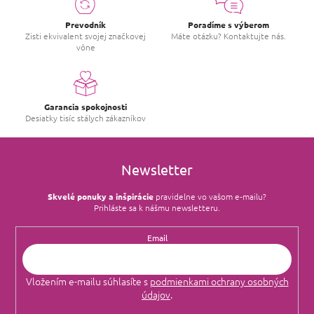
r
v
Prevodník
Poradíme s výberom
k
Zisti ekvivalent svojej značkovej
Máte otázku? Kontaktujte nás.
y
vône
v
ý
p
i
s
Garancia spokojnosti
u
Desiatky tisíc stálych zákazníkov
Newsletter
Skvelé ponuky a inšpirácie
pravidelne vo vašom e‑mailu?
Prihláste sa k nášmu newsletteru.
Email
Vložením e-mailu súhlasíte s
podmienkami ochrany osobných
údajov
.