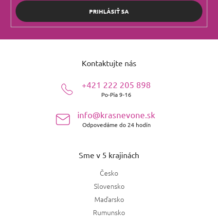
PRIHLÁSIŤ SA
Z
á
Kontaktujte nás
p
ä
+421 222 205 898
t
Po-Pia 9-16
i
e
info@krasnevone.sk
Odpovedáme do 24 hodín
Sme v 5 krajinách
Česko
Slovensko
Maďarsko
Rumunsko