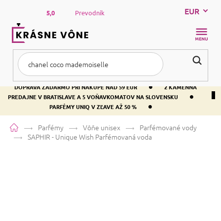
Prejsť
EUR
na
5,0
Prevodník
obsah
NÁKUP
KOŠÍK
•
DOPRAVA ZADARMO PRI NÁKUPE NAD 59 EUR
2 KAMENNÁ
•
PREDAJNE V BRATISLAVE A 5 VOŇAVKOMATOV NA SLOVENSKU
•
PARFÉMY UNIQ V ZĽAVE AŽ 50 %
Domov
Parfémy
Vôňe unisex
Parfémované vody
SAPHIR - Unique Wish
Parfémovaná voda
SAPHIR - Unique Wish
Parfémovaná voda
Ambra
Kvetinová
Orientálna
Priemerné
82 hodnotení
Podrobnosti hodnotenia
Značka:
SAPHIR