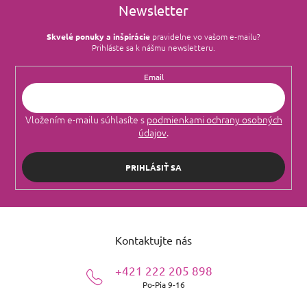
Newsletter
Skvelé ponuky a inšpirácie
pravidelne vo vašom e‑mailu?
Prihláste sa k nášmu newsletteru.
Email
Vložením e-mailu súhlasíte s
podmienkami ochrany osobných
údajov
.
PRIHLÁSIŤ SA
Z
á
Kontaktujte nás
p
ä
+421 222 205 898
t
Po-Pia 9-16
i
e