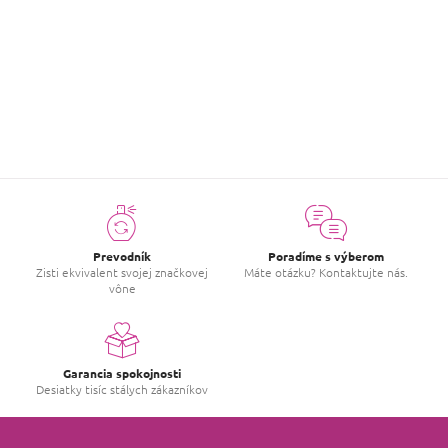
ZOBRAZIŤ ĎALŠIE
O
v
l
á
d
a
c
i
e
p
r
v
Prevodník
Poradíme s výberom
k
Zisti ekvivalent svojej značkovej
Máte otázku? Kontaktujte nás.
y
vône
v
ý
p
i
s
Garancia spokojnosti
u
Desiatky tisíc stálych zákazníkov