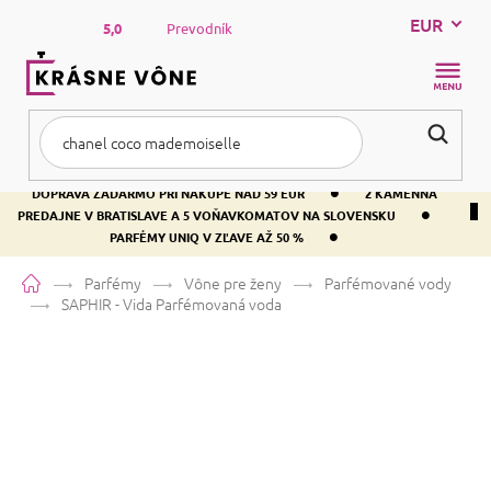
Prejsť
EUR
na
5,0
Prevodník
obsah
NÁKUP
KOŠÍK
•
DOPRAVA ZADARMO PRI NÁKUPE NAD 59 EUR
2 KAMENNÁ
•
PREDAJNE V BRATISLAVE A 5 VOŇAVKOMATOV NA SLOVENSKU
•
PARFÉMY UNIQ V ZĽAVE AŽ 50 %
Domov
Parfémy
Vône pre ženy
Parfémované vody
SAPHIR - Vida
Parfémovaná voda
SAPHIR - Vida
Parfémovaná voda
Vanilka
Kvetinová
Ovocná
Priemerné
169 hodnotení
Podrobnosti hodnotenia
Značka:
SAPHIR
hodnotenie
produktu