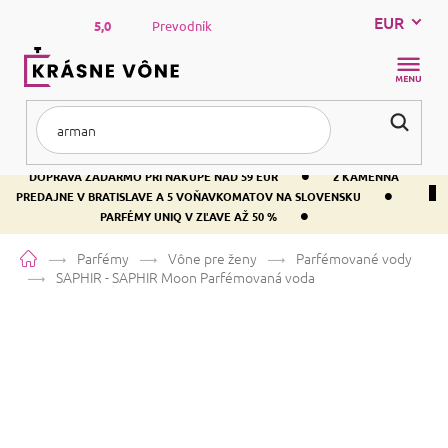
Prejsť
EUR
na
5,0
Prevodník
obsah
NÁKUP
KOŠÍK
•
DOPRAVA ZADARMO PRI NÁKUPE NAD 59 EUR
2 KAMENNÁ
•
PREDAJNE V BRATISLAVE A 5 VOŇAVKOMATOV NA SLOVENSKU
•
PARFÉMY UNIQ V ZĽAVE AŽ 50 %
Domov
Parfémy
Vône pre ženy
Parfémované vody
SAPHIR - SAPHIR Moon
Parfémovaná voda
SAPHIR - SAPHIR Moon
Parfémovaná voda
Vanilka
Sladká
Orientálna
Priemerné
109 hodnotení
Podrobnosti hodnotenia
Značka:
SAPHIR