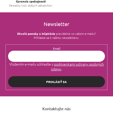
Garancia spokojnosti
u
Desiatky tisíc stálych zákazníkov
Newsletter
Skvelé ponuky a inšpirácie
pravidelne vo vašom e‑mailu?
Prihláste sa k nášmu newsletteru.
Email
Vložením e-mailu súhlasíte s
podmienkami ochrany osobných
údajov
.
PRIHLÁSIŤ SA
Z
á
Kontaktujte nás
p