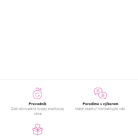
odporúčame
ZOBRAZIŤ VIAC HODNOTENIA
ZOBRAZIŤ ĎALŠIE
O
v
l
á
d
a
c
i
e
p
r
v
Prevodník
Poradíme s výberom
k
Zisti ekvivalent svojej značkovej
Máte otázku? Kontaktujte nás.
y
vône
v
ý
p
i
s