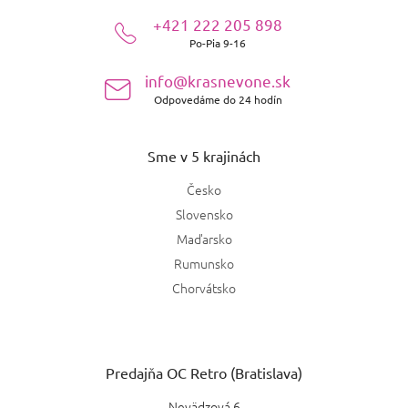
ä
+421 222 205 898
t
Po-Pia 9-16
i
e
info@krasnevone.sk
Odpovedáme do 24 hodín
Sme v 5 krajinách
Česko
Slovensko
Maďarsko
Rumunsko
Chorvátsko
Predajňa OC Retro (Bratislava)
Nevädzová 6