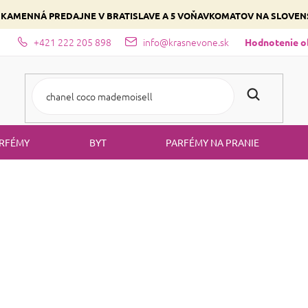
 KAMENNÁ PREDAJNE V BRATISLAVE A 5 VOŇAVKOMATOV NA SLOVE
+421 222 205 898
info@krasnevone.sk
dajne
Zloženie parfémov a druhy vôní
Vyberte si podľa domina
Hodnotenie 
RFÉMY
BYT
PARFÉMY NA PRANIE
Parfémované vody
PARFÉMOVANÉ VODY
lúžite si
a cítiť sa skvele pri každej príležitosti.
voňať po celý deň
ebo napríklad opojné
orientálne
vône.
je so za
Parfumovaná voda
najsilnejším typom voňav