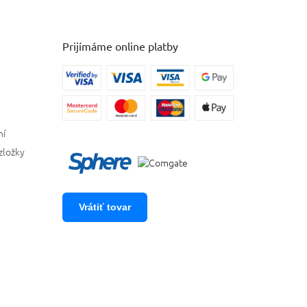
Prijímáme online platby
ní
zložky
Vrátiť tovar