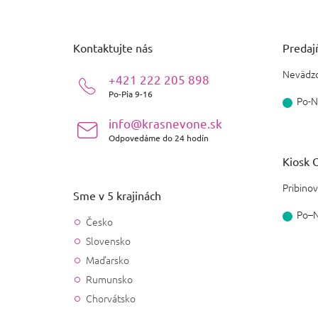
á
Lacoste
2
Zemitá
0
p
ä
Burberry
4
Kontaktujte nás
Predajň
Tropická
t
0
i
Nevädzo
DKNY
+421 222 205 898
4
e
Živočíšna
0
Po-Pia 9-16
Po-N
Marc Jacobs
3
info@krasnevone.sk
Kožená
0
Odpovedáme do 24 hodín
Bvlgari
2
Aldehydová
0
Kiosk O
Lolita Lempicka
2
Pribinov
Bylinná
0
Sme v 5 krajinách
Po–
Tiffany
1
Česko
Mliečna
0
Slovensko
Escada
2
Maďarsko
Kadidlová
0
Rumunsko
Kenzo
3
Mošusová
0
Chorvátsko
Guerlain
3