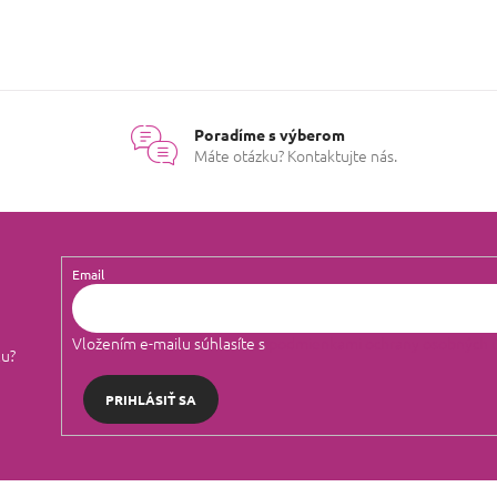
O
v
l
á
Poradíme s výberom
d
Máte otázku? Kontaktujte nás.
a
c
i
e
p
r
Email
v
k
y
Vložením e-mailu súhlasíte s
podmienkami ochrany osobných 
v
lu?
ý
p
PRIHLÁSIŤ SA
i
s
u