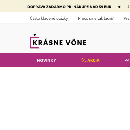
Prejsť
•
DOPRAVA ZADARMO PRI NÁKUPE NAD 59 EUR
2
na
obsah
Často kladené otázky
Prečo sme tak lacní?
Pre
NOVINKY
AKCIA
PA
Domov
Parfémy
Vône pre ženy
B
o
Cena
č
n
€
1
€
25
ý
Zas
p
al
a
n