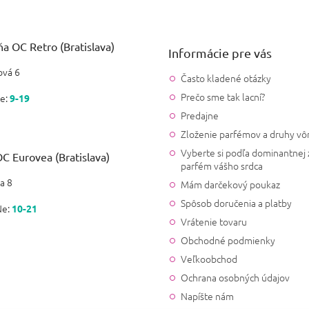
a OC Retro (Bratislava)
Informácie pre vás
vá 6
Často kladené otázky
Prečo sme tak lacní?
e:
9-19
Predajne
Zloženie parfémov a druhy vô
Vyberte si podľa dominantnej 
C Eurovea (Bratislava)
parfém vášho srdca
a 8
Mám darčekový poukaz
Spôsob doručenia a platby
Ne:
10-21
Vrátenie tovaru
Obchodné podmienky
Veľkoobchod
Ochrana osobných údajov
Napíšte nám