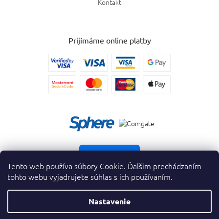
Kontakt
Prijímáme online platby
Vrátiť tovar
Tento web používa súbory Cookie. Ďalším prechádzaním
tohto webu vyjadrujete súhlas s ich používaním.
Nastavenie
Copyright 2026
. Všetky práva vyhradené.
krasnevone.sk