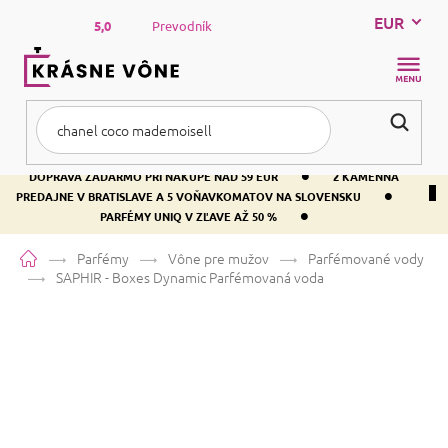
Prejsť
EUR
na
5,0
Prevodník
obsah
NÁKUP
KOŠÍK
•
DOPRAVA ZADARMO PRI NÁKUPE NAD 59 EUR
2 KAMENNÁ
•
PREDAJNE V BRATISLAVE A 5 VOŇAVKOMATOV NA SLOVENSKU
•
PARFÉMY UNIQ V ZĽAVE AŽ 50 %
Domov
Parfémy
Vône pre mužov
Parfémované vody
SAPHIR - Boxes Dynamic
Parfémovaná voda
SAPHIR - Boxes Dynamic
Parfémovaná voda
Škorica
Drevitá
Korenená
Priemerné
106 hodnotení
Podrobnosti hodnotenia
Značka:
SAPHIR