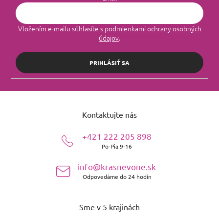
Vložením e-mailu súhlasíte s
podmienkami ochrany osobných
údajov
.
PRIHLÁSIŤ SA
Z
á
Kontaktujte nás
p
ä
+421 222 205 898
t
Po-Pia 9-16
i
e
info@krasnevone.sk
Odpovedáme do 24 hodín
Sme v 5 krajinách