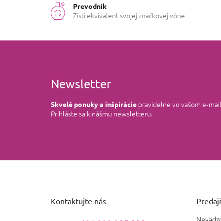
Prevodník
Zisti ekvivalent svojej značkovej vône
Newsletter
pravidelne vo vašom e‑mai
Skvelé ponuky a inšpirácie
Prihláste sa k nášmu newsletteru.
Z
á
p
ä
Kontaktujte nás
Predajň
t
i
Nevädzo