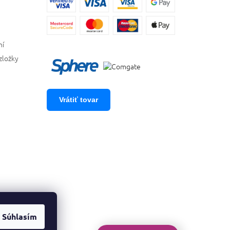
ní
zložky
Vrátiť tovar
Súhlasím