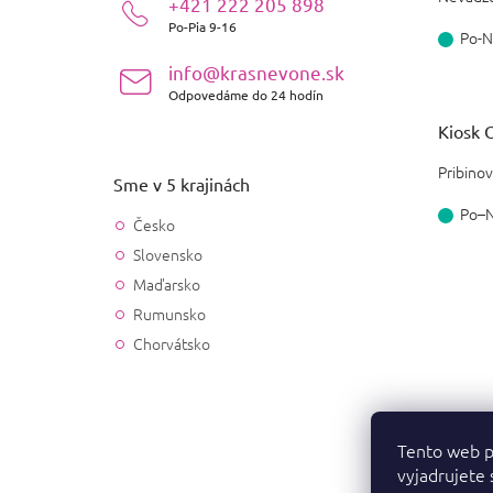
+421 222 205 898
e
Po-Pia 9-16
Po-N
info@krasnevone.sk
Odpovedáme do 24 hodín
Kiosk O
Pribinov
Sme v 5 krajinách
Po–
Česko
Slovensko
Maďarsko
Rumunsko
Chorvátsko
Tento web p
vyjadrujete 