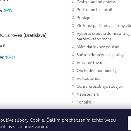
Často kladené otázky
Prečo sme tak lacní?
e:
9-19
Predajne
Zloženie parfémov a druhy vô
Vyberte si podľa dominantnej 
C Eurovea (Bratislava)
parfém vášho srdca
a 8
Mám darčekový poukaz
Spôsob doručenia a platby
Ne:
10-21
Vrátenie tovaru
Obchodné podmienky
Veľkoobchod
Ochrana osobných údajov
Napíšte nám
Kontakt
oužíva súbory Cookie. Ďalším prechádzaním tohto webu
súhlas s ich používaním.