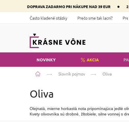
Prejsť
•
DOPRAVA ZADARMO PRI NÁKUPE NAD 39 EUR
2
na
obsah
Často kladené otázky
Prečo sme tak lacní?
Pre
NOVINKY
AKCIA
PA
Domov
Slovník pojmov
Oliva
Oliva
Olejnatá, mierne horkastá nota pripomínajúca jedlé oli
Kvety olivovníka sú drobné, žltobiele, silne vonnej s d