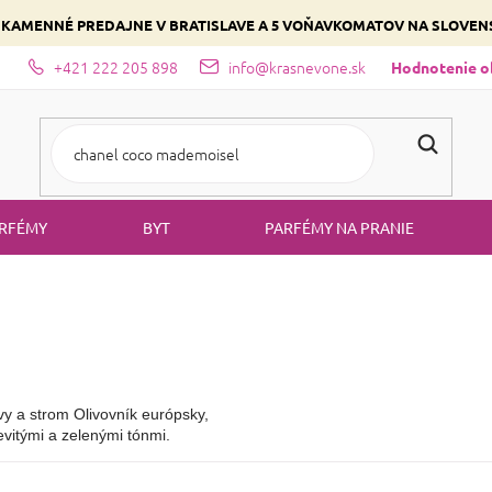
 KAMENNÉ PREDAJNE V BRATISLAVE A 5 VOŇAVKOMATOV NA SLOVE
+421 222 205 898
info@krasnevone.sk
dajne
Zloženie parfémov a druhy vôní
Vyberte si podľa domina
Hodnotenie 
RFÉMY
BYT
PARFÉMY NA PRANIE
vy a strom Olivovník európsky,

revitými a zelenými tónmi.