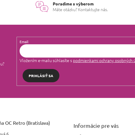
Poradíme s výberom
Máte otázku? Kontaktujte nás.
Email
Vložením e-mailu súhlasíte s
podmienkami ochrany osobných 
lu?
PRIHLÁSIŤ SA
a OC Retro (Bratislava)
Informácie pre vás
vá 6