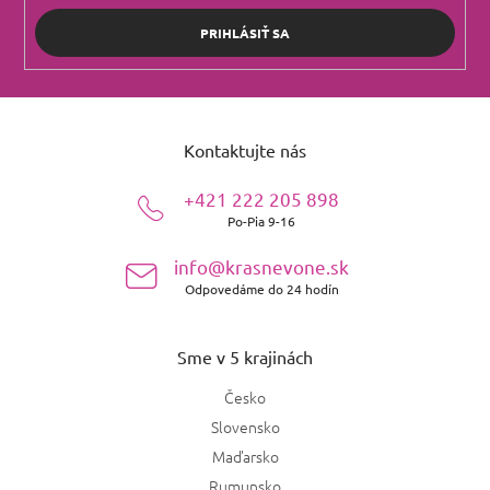
PRIHLÁSIŤ SA
Z
á
Kontaktujte nás
p
ä
+421 222 205 898
t
Po-Pia 9-16
i
e
info@krasnevone.sk
Odpovedáme do 24 hodín
Sme v 5 krajinách
Česko
Slovensko
Maďarsko
Rumunsko