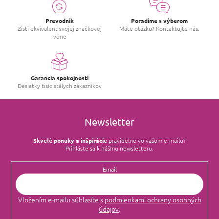
Prevodník
Poradíme s výberom
Zisti ekvivalent svojej značkovej
Máte otázku? Kontaktujte nás.
vône
Garancia spokojnosti
Desiatky tisíc stálych zákazníkov
Newsletter
Skvelé ponuky a inšpirácie
pravidelne vo vašom e‑mailu?
Prihláste sa k nášmu newsletteru.
Email
Vložením e-mailu súhlasíte s
podmienkami ochrany osobných
údajov
.