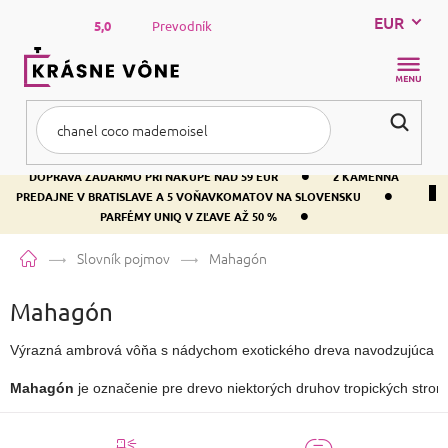
Prejsť
EUR
na
5,0
Prevodník
obsah
NÁKUP
KOŠÍK
•
DOPRAVA ZADARMO PRI NÁKUPE NAD 59 EUR
2 KAMENNÁ
•
PREDAJNE V BRATISLAVE A 5 VOŇAVKOMATOV NA SLOVENSKU
•
PARFÉMY UNIQ V ZĽAVE AŽ 50 %
Domov
Slovník pojmov
Mahagón
Mahagón
Výrazná ambrová vôňa s nádychom exotického dreva navodzujúca at
Mahagón
 je označenie pre drevo niektorých druhov tropických strom