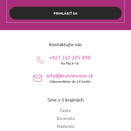
PRIHLÁSIŤ SA
Z
á
Kontaktujte nás
p
ä
+421 222 205 898
t
Po-Pia 9-16
i
e
info@krasnevone.sk
Odpovedáme do 24 hodín
Sme v 5 krajinách
Česko
Slovensko
Maďarsko