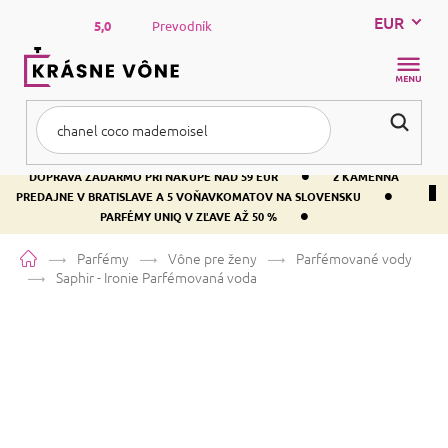
Prejsť
EUR
na
5,0
Prevodník
obsah
NÁKUP
KOŠÍK
•
DOPRAVA ZADARMO PRI NÁKUPE NAD 59 EUR
2 KAMENNÁ
•
PREDAJNE V BRATISLAVE A 5 VOŇAVKOMATOV NA SLOVENSKU
•
PARFÉMY UNIQ V ZĽAVE AŽ 50 %
Domov
Parfémy
Vône pre ženy
Parfémované vody
Saphir - Ironie
Parfémovaná voda
Saphir - Ironie
Parfémovaná voda
Vanilka
Kvetinová
Citrusová
Priemerné
43 hodnotení
Podrobnosti hodnotenia
Značka:
SAPHIR
hodnotenie
produktu