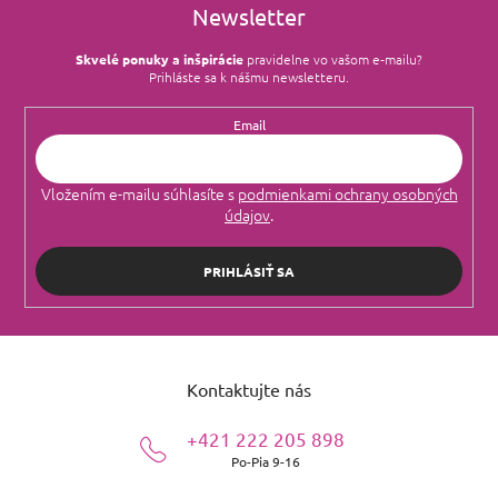
Newsletter
Skvelé ponuky a inšpirácie
pravidelne vo vašom e‑mailu?
Prihláste sa k nášmu newsletteru.
Email
Vložením e-mailu súhlasíte s
podmienkami ochrany osobných
údajov
.
PRIHLÁSIŤ SA
Z
á
Kontaktujte nás
p
ä
+421 222 205 898
t
Po-Pia 9-16
i
e