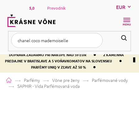
Prejsť
EUR
na
5,0
Prevodník
obsah
NÁKUP
KOŠÍK
•
DOPRAVA ZADARMO PRI NÁKUPE NAD 59 EUR
2 KAMENNÁ
•
PREDAJNE V BRATISLAVE A 5 VOŇAVKOMATOV NA SLOVENSKU
•
PARFÉMY UNIQ V ZĽAVE AŽ 50 %
Domov
Parfémy
Vône pre ženy
Parfémované vody
SAPHIR - Vida
Parfémovaná voda
SAPHIR - Vida
Parfémovaná voda
Vanilka
Kvetinová
Ovocná
Priemerné
169 hodnotení
Podrobnosti hodnotenia
Značka:
SAPHIR
hodnotenie
produktu