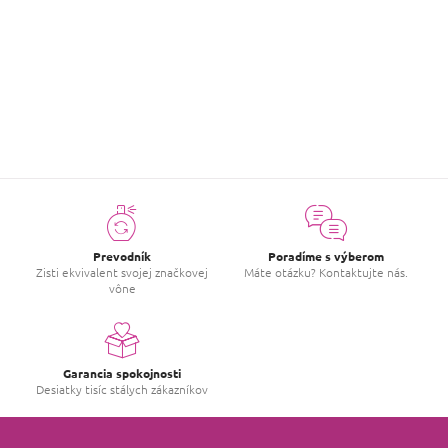
ZOBRAZIŤ ĎALŠIE
O
v
l
á
d
a
c
i
e
p
r
v
Prevodník
Poradíme s výberom
k
Zisti ekvivalent svojej značkovej
Máte otázku? Kontaktujte nás.
y
vône
v
ý
p
i
s
Garancia spokojnosti
u
Desiatky tisíc stálych zákazníkov