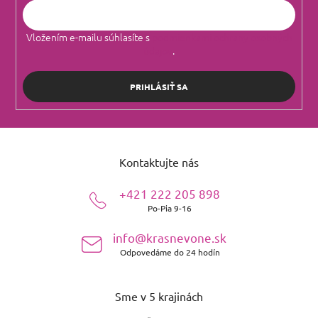
Vložením e-mailu súhlasíte s
podmienkami ochrany osobných
údajov
.
PRIHLÁSIŤ SA
Z
á
Kontaktujte nás
p
ä
+421 222 205 898
t
Po-Pia 9-16
i
e
info@krasnevone.sk
Odpovedáme do 24 hodín
Sme v 5 krajinách