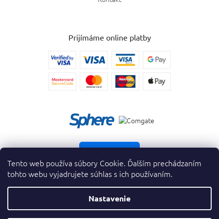
Prijímáme online platby
Vrátiť tovar
Tento web používa súbory Cookie. Ďalším prechádzaním
tohto webu vyjadrujete súhlas s ich používaním.
Nastavenie
Copyright 2026
. Všetky práva vyhradené.
krasnevone.sk