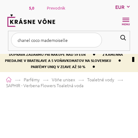
Prejsť
EUR
na
5,0
Prevodník
obsah
NÁKUP
KOŠÍK
•
DOPRAVA ZADARMO PRI NÁKUPE NAD 59 EUR
2 KAMENNÁ
•
PREDAJNE V BRATISLAVE A 5 VOŇAVKOMATOV NA SLOVENSKU
•
PARFÉMY UNIQ V ZĽAVE AŽ 50 %
Domov
Parfémy
Vôňe unisex
Toaletné vody
SAPHIR - Verbena Flowers
Toaletná voda
SAPHIR - Verbena Flowers
Toaletná voda
Priemerné
3 hodnotenia
Podrobnosti hodnotenia
Značka:
SAPHIR
hodnotenie
produktu