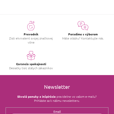
Prevodník
Poradíme s výberom
Zisti ekvivalent svojej značkovej
Máte otázku? Kontaktujte nás.
vône
Garancia spokojnosti
Desiatky tisíc stálych zákazníkov
Newsletter
Skvelé ponuky a inšpirácie
pravidelne vo vašom e‑mailu?
Prihláste sa k nášmu newsletteru.
Email