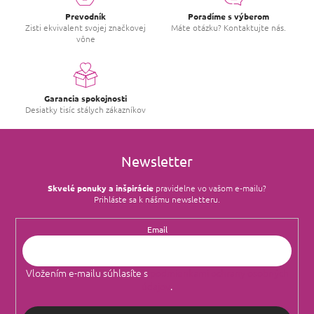
Prevodník
Poradíme s výberom
Zisti ekvivalent svojej značkovej
Máte otázku? Kontaktujte nás.
vône
Garancia spokojnosti
Desiatky tisíc stálych zákazníkov
Newsletter
Skvelé ponuky a inšpirácie
pravidelne vo vašom e‑mailu?
Prihláste sa k nášmu newsletteru.
Email
Vložením e-mailu súhlasíte s
podmienkami ochrany osobných
údajov
.