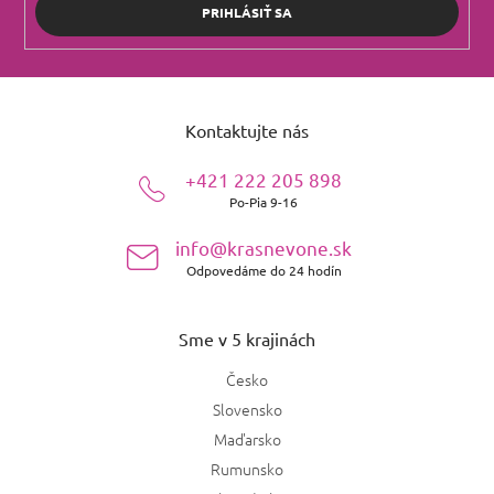
PRIHLÁSIŤ SA
Z
á
Kontaktujte nás
p
ä
+421 222 205 898
t
Po-Pia 9-16
i
e
info@krasnevone.sk
Odpovedáme do 24 hodín
Sme v 5 krajinách
Česko
Slovensko
Maďarsko
Rumunsko