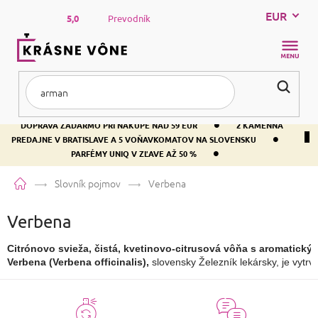
Prejsť
EUR
na
5,0
Prevodník
obsah
NÁKUP
KOŠÍK
•
DOPRAVA ZADARMO PRI NÁKUPE NAD 59 EUR
2 KAMENNÁ
•
PREDAJNE V BRATISLAVE A 5 VOŇAVKOMATOV NA SLOVENSKU
•
PARFÉMY UNIQ V ZĽAVE AŽ 50 %
Domov
Slovník pojmov
Verbena
Verbena
Citrónovo svieža, čistá, kvetinovo-citrusová vôňa s aromatický
Verbena (Verbena officinalis),
 slovensky Železník lekársky, je vytrv