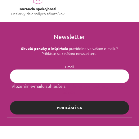
Garancia spokojnosti
Desiatky tisíc stálych zákazníkov
Newsletter
Skvelé ponuky a inšpirácie
pravidelne vo vašom e‑mailu?
Prihláste sa k nášmu newsletteru.
Email
Vložením e-mailu súhlasíte s
podmienkami ochrany osobných
údajov
.
PRIHLÁSIŤ SA
Z
á