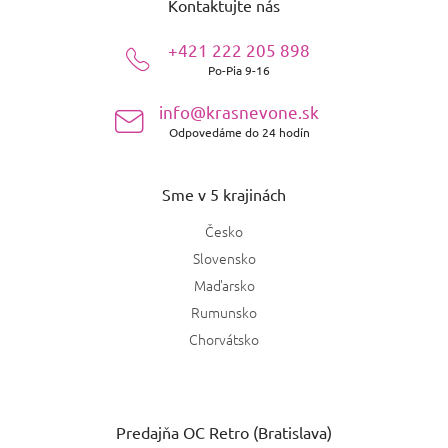
Kontaktujte nás
p
ä
+421 222 205 898
t
Po-Pia 9-16
i
e
info@krasnevone.sk
Odpovedáme do 24 hodín
Sme v 5 krajinách
Česko
Slovensko
Maďarsko
Rumunsko
Chorvátsko
Predajňa OC Retro (Bratislava)