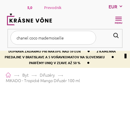
Prejsť
EUR
na
5,0
Prevodník
obsah
NÁKUP
KOŠÍK
•
DOPRAVA ZADARMO PRI NÁKUPE NAD 59 EUR
2 KAMENNÁ
•
PREDAJNE V BRATISLAVE A 5 VOŇAVKOMATOV NA SLOVENSKU
•
PARFÉMY UNIQ V ZĽAVE AŽ 50 %
Domov
Byt
Difuzéry
MIKADO - Tropické Mango
Difuzér 100 ml
MIKADO - Tropické Mango
Difuzér 100 ml
Priemerné
2 hodnotenia
Podrobnosti hodnotenia
Značka:
Mikado
hodnotenie
produktu