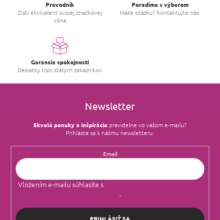
Prevodník
Poradíme s výberom
Zisti ekvivalent svojej značkovej
Máte otázku? Kontaktujte nás.
vône
Garancia spokojnosti
Desiatky tisíc stálych zákazníkov
Newsletter
Skvelé ponuky a inšpirácie
pravidelne vo vašom e‑mailu?
Prihláste sa k nášmu newsletteru.
Email
Vložením e-mailu súhlasíte s
podmienkami ochrany osobných
údajov
.
PRIHLÁSIŤ SA