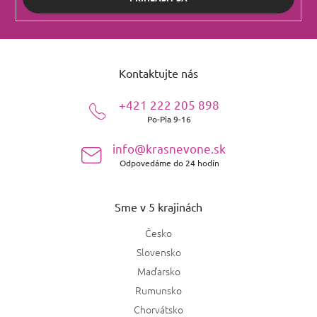
Z
á
Kontaktujte nás
p
ä
+421 222 205 898
t
Po-Pia 9-16
i
e
info@krasnevone.sk
Odpovedáme do 24 hodín
Sme v 5 krajinách
Česko
Slovensko
Maďarsko
Rumunsko
Chorvátsko