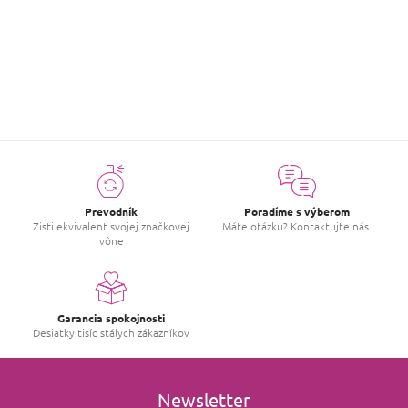
Buďte prvý, kto napíše príspevok k tejto položke.
PRIDAŤ HODNOTENIE
Prevodník
Poradíme s výberom
Zisti ekvivalent svojej značkovej
Máte otázku? Kontaktujte nás.
vône
Garancia spokojnosti
Desiatky tisíc stálych zákazníkov
Newsletter