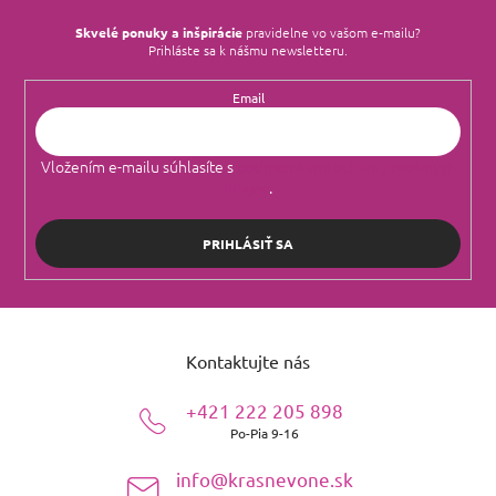
Skvelé ponuky a inšpirácie
pravidelne vo vašom e‑mailu?
Prihláste sa k nášmu newsletteru.
Email
Vložením e-mailu súhlasíte s
podmienkami ochrany osobných
údajov
.
PRIHLÁSIŤ SA
Z
á
Kontaktujte nás
p
ä
+421 222 205 898
t
Po-Pia 9-16
i
e
info@krasnevone.sk