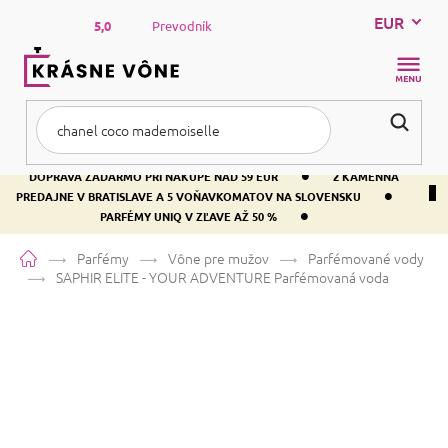
Prejsť
EUR
na
5,0
Prevodník
obsah
NÁKUP
KOŠÍK
•
DOPRAVA ZADARMO PRI NÁKUPE NAD 59 EUR
2 KAMENNÁ
•
PREDAJNE V BRATISLAVE A 5 VOŇAVKOMATOV NA SLOVENSKU
•
PARFÉMY UNIQ V ZĽAVE AŽ 50 %
Domov
Parfémy
Vône pre mužov
Parfémované vody
SAPHIR ELITE - YOUR ADVENTURE
Parfémovaná voda
SAPHIR ELITE - YOUR
ADVENTURE
Parfémovaná voda
Pačuli
Ovocná
Sladká
Priemerné
Neohodnotené
Podrobnosti hodnotenia
Značka:
SAPHIR