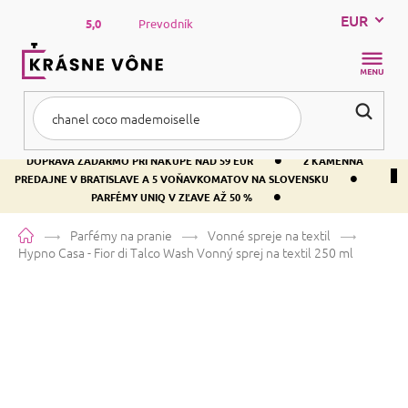
Prejsť
EUR
na
5,0
Prevodník
obsah
NÁKUP
KOŠÍK
•
DOPRAVA ZADARMO PRI NÁKUPE NAD 59 EUR
2 KAMENNÁ
•
PREDAJNE V BRATISLAVE A 5 VOŇAVKOMATOV NA SLOVENSKU
•
PARFÉMY UNIQ V ZĽAVE AŽ 50 %
Domov
Parfémy na pranie
Vonné spreje na textil
Hypno Casa - Fior di Talco Wash
Vonný sprej na textil 250 ml
Hypno Casa - Fior di Talco Wash
Vonný sprej na textil 250 ml
Priemerné
Neohodnotené
Podrobnosti hodnotenia
Značka:
Hypno Casa
hodnotenie
produktu