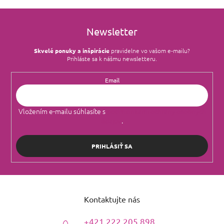
Newsletter
Skvelé ponuky a inšpirácie
pravidelne vo vašom e‑mailu?
Prihláste sa k nášmu newsletteru.
Email
Vložením e-mailu súhlasíte s
podmienkami ochrany osobných
údajov
.
PRIHLÁSIŤ SA
Z
á
Kontaktujte nás
p
ä
+421 222 205 898
t