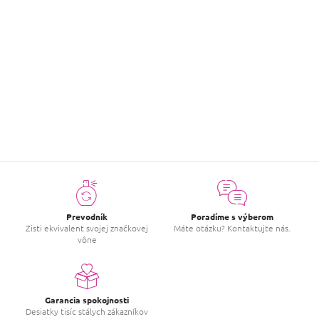
Hodnotenie tovaru
Buďte prvý, kto napíše príspevok k tejto položke.
PRIDAŤ HODNOTENIE
Prevodník
Poradíme s výberom
Zisti ekvivalent svojej značkovej
Máte otázku? Kontaktujte nás.
vône
Garancia spokojnosti
Desiatky tisíc stálych zákazníkov