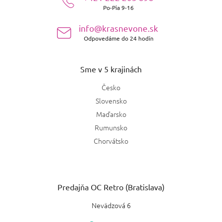
Po-Pia 9-16
i
e
info@krasnevone.sk
Odpovedáme do 24 hodín
Sme v 5 krajinách
Česko
Slovensko
Maďarsko
Rumunsko
Chorvátsko
Predajňa OC Retro (Bratislava)
Nevädzová 6