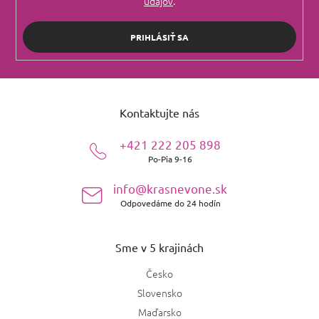
údajov
.
PRIHLÁSIŤ SA
Z
á
Kontaktujte nás
p
ä
+421 222 205 898
t
Po-Pia 9-16
i
e
info@krasnevone.sk
Odpovedáme do 24 hodín
Sme v 5 krajinách
Česko
Slovensko
Maďarsko