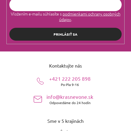
Vložením e-mailu súhlasíte s
podmienkami ochrany osobných
údajov
.
PRIHLÁSIŤ SA
Z
á
Kontaktujte nás
p
ä
+421 222 205 898
t
Po-Pia 9-16
i
e
info@krasnevone.sk
Odpovedáme do 24 hodín
Sme v 5 krajinách