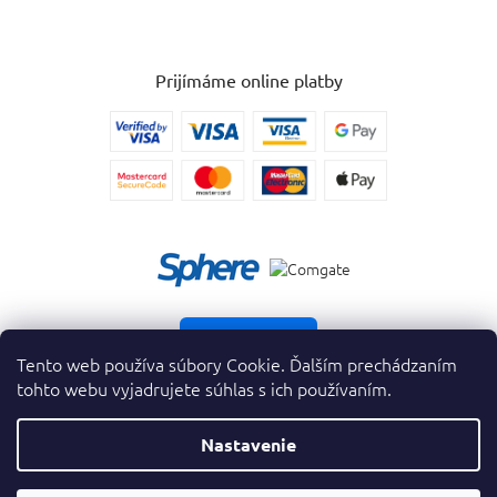
Prijímáme online platby
Vrátiť tovar
Tento web používa súbory Cookie. Ďalším prechádzaním
tohto webu vyjadrujete súhlas s ich používaním.
Nastavenie
Copyright 2026
. Všetky práva vyhradené.
krasnevone.sk
Prevodník