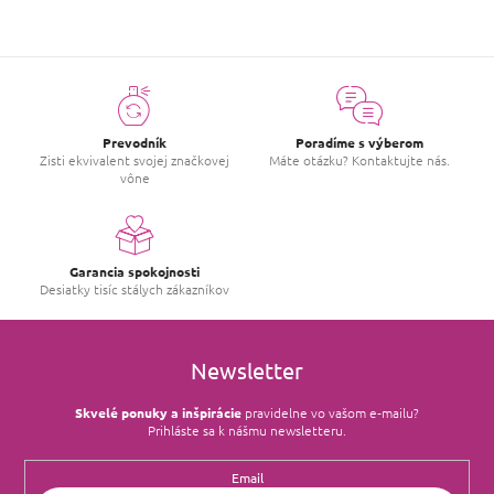
Prevodník
Poradíme s výberom
Zisti ekvivalent svojej značkovej
Máte otázku? Kontaktujte nás.
vône
Garancia spokojnosti
Desiatky tisíc stálych zákazníkov
Newsletter
Skvelé ponuky a inšpirácie
pravidelne vo vašom e‑mailu?
Prihláste sa k nášmu newsletteru.
Email