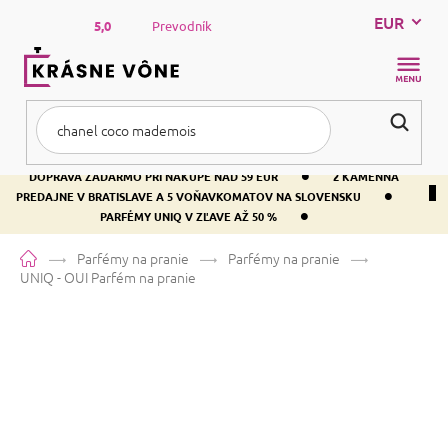
Prejsť
EUR
na
5,0
Prevodník
obsah
NÁKUP
KOŠÍK
•
DOPRAVA ZADARMO PRI NÁKUPE NAD 59 EUR
2 KAMENNÁ
•
PREDAJNE V BRATISLAVE A 5 VOŇAVKOMATOV NA SLOVENSKU
•
PARFÉMY UNIQ V ZĽAVE AŽ 50 %
Domov
Parfémy na pranie
Parfémy na pranie
UNIQ - OUI
Parfém na pranie
UNIQ - OUI
Parfém na pranie
Vanilka
Kvetinová
Ovocná
Priemerné
Neohodnotené
Podrobnosti hodnotenia
Značka:
UNIQ
hodnotenie
produktu