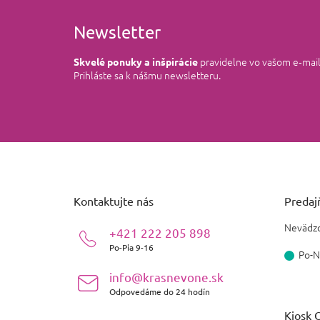
Newsletter
pravidelne vo vašom e‑mai
Skvelé ponuky a inšpirácie
Prihláste sa k nášmu newsletteru.
Z
á
p
ä
Kontaktujte nás
Predajň
t
i
Nevädzo
+421 222 205 898
e
Po-Pia 9-16
Po-N
info@krasnevone.sk
Odpovedáme do 24 hodín
Kiosk O