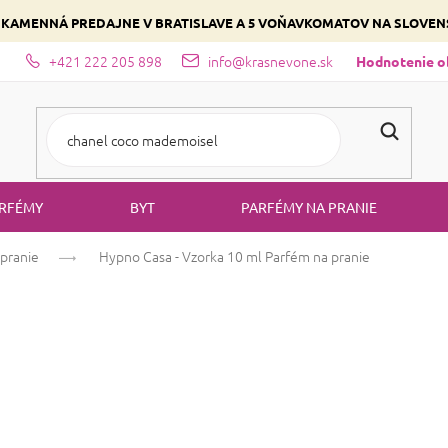
 KAMENNÁ PREDAJNE V BRATISLAVE A 5 VOŇAVKOMATOV NA SLOVE
+421 222 205 898
info@krasnevone.sk
dajne
Zloženie parfémov a druhy vôní
Vyberte si podľa domina
Hodnotenie 
RFÉMY
BYT
PARFÉMY NA PRANIE
pranie
Hypno Casa - Vzorka 10 ml
Parfém na pranie
Hypno Casa - Vz
Priemerné
Neohodnotené
Podrobnosti ho
hodnotenie
produktu
Darček pre zákazníkov KrasneVon
je
značky Hypno Casa. Pre vaše vo
0,0