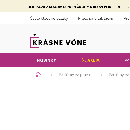
Prejsť
•
DOPRAVA ZADARMO PRI NÁKUPE NAD 59 EUR
2
na
obsah
Často kladené otázky
Prečo sme tak lacní?
Pre
NOVINKY
AKCIA
PA
Domov
Parfémy na pranie
Parfémy na 