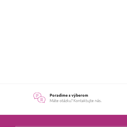
Hodnotenie tovaru
Buďte prvý, kto napíše prísp
Poradíme s výberom
Máte otázku? Kontaktujte nás.