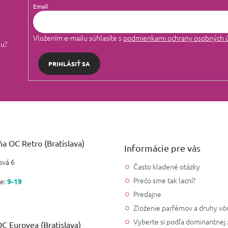
Email
Vložením e-mailu súhlasíte s
podmienkami ochrany osobných 
lu?
PRIHLÁSIŤ SA
a OC Retro (Bratislava)
Informácie pre vás
vá 6
Často kladené otázky
Prečo sme tak lacní?
e:
9-19
Predajne
Zloženie parfémov a druhy vô
Vyberte si podľa dominantnej 
C Eurovea (Bratislava)