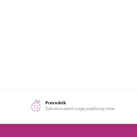
Popis produktu nie je dostupný
Parfémy
Kategória
:
na pranie
Prevodník
Zisti ekvivalent svojej značkovej vône