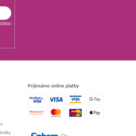
údajov
.
Prijímáme online platby
ní
zložky