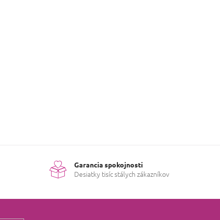
evok k tejto položke.
PRIDAŤ HODNOTENIE
Garancia spokojnosti
Desiatky tisíc stálych zákazníkov