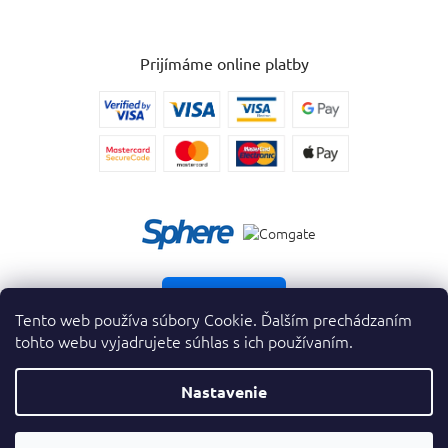
Prijímáme online platby
Vrátiť tovar
Tento web používa súbory Cookie. Ďalším prechádzaním
tohto webu vyjadrujete súhlas s ich používaním.
Nastavenie
Copyright 2026
. Všetky práva vyhradené.
krasnevone.sk
Prevodník