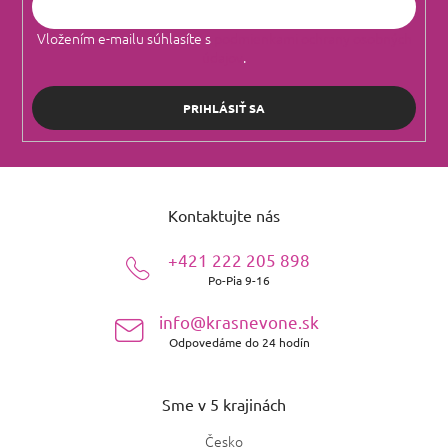
Vložením e-mailu súhlasíte s
podmienkami ochrany osobných
údajov
.
PRIHLÁSIŤ SA
Z
á
Kontaktujte nás
p
ä
+421 222 205 898
t
Po-Pia 9-16
i
e
info@krasnevone.sk
Odpovedáme do 24 hodín
Sme v 5 krajinách
Česko