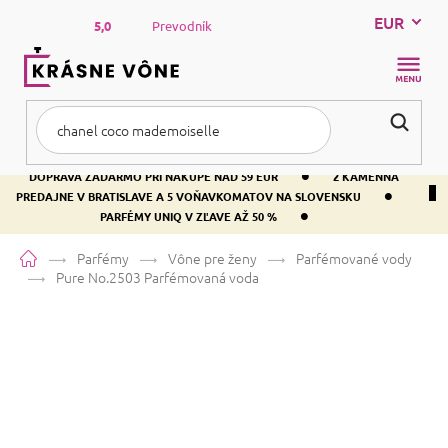
Prejsť
EUR
na
5,0
Prevodník
obsah
NÁKUP
KOŠÍK
•
DOPRAVA ZADARMO PRI NÁKUPE NAD 59 EUR
2 KAMENNÁ
•
PREDAJNE V BRATISLAVE A 5 VOŇAVKOMATOV NA SLOVENSKU
•
PARFÉMY UNIQ V ZĽAVE AŽ 50 %
Domov
Parfémy
Vône pre ženy
Parfémované vody
Pure No.2503
Parfémovaná voda
Pure No.2503
Parfémovaná voda
Vanilka
Kvetinová
Citrusová
Priemerné
50 hodnotení
Podrobnosti hodnotenia
Značka:
PURE
hodnotenie
produktu