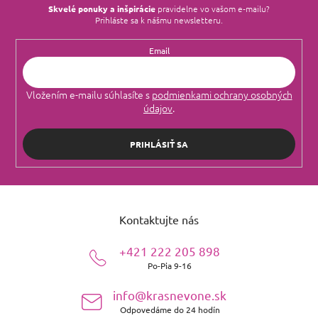
Skvelé ponuky a inšpirácie
pravidelne vo vašom e‑mailu?
Prihláste sa k nášmu newsletteru.
Email
Vložením e-mailu súhlasíte s
podmienkami ochrany osobných
údajov
.
PRIHLÁSIŤ SA
Z
á
Kontaktujte nás
p
ä
+421 222 205 898
t
Po-Pia 9-16
i
e
info@krasnevone.sk
Odpovedáme do 24 hodín