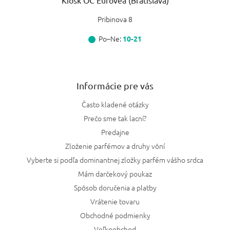
Kiosk OC Eurovea (Bratislava)
Pribinova 8
Po–Ne:
10-21
Informácie pre vás
Často kladené otázky
Prečo sme tak lacní?
Predajne
Zloženie parfémov a druhy vôní
Vyberte si podľa dominantnej zložky parfém vášho srdca
Mám darčekový poukaz
Spôsob doručenia a platby
Vrátenie tovaru
Obchodné podmienky
Veľkoobchod