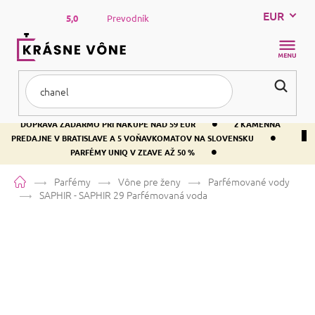
Prejsť
EUR
na
5,0
Prevodník
obsah
NÁKUP
KOŠÍK
•
DOPRAVA ZADARMO PRI NÁKUPE NAD 59 EUR
2 KAMENNÁ
•
PREDAJNE V BRATISLAVE A 5 VOŇAVKOMATOV NA SLOVENSKU
•
PARFÉMY UNIQ V ZĽAVE AŽ 50 %
Domov
Parfémy
Vône pre ženy
Parfémované vody
SAPHIR - SAPHIR 29
Parfémovaná voda
SAPHIR - SAPHIR 29
Parfémovaná
voda
Bielokvete
Kvetinová
Drevitá
Priemerné
14 hodnotení
Podrobnosti hodnotenia
Značka:
SAPHIR