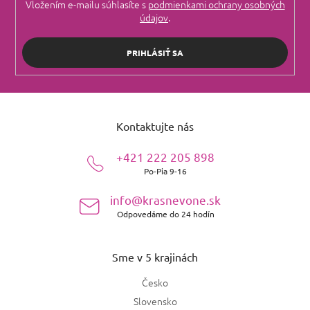
Vložením e-mailu súhlasíte s
podmienkami ochrany osobných
údajov
.
PRIHLÁSIŤ SA
Z
á
Kontaktujte nás
p
ä
+421 222 205 898
t
Po-Pia 9-16
i
e
info@krasnevone.sk
Odpovedáme do 24 hodín
Sme v 5 krajinách
Česko
Slovensko