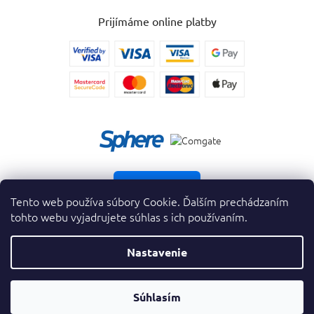
Prijímáme online platby
Vrátiť tovar
Tento web používa súbory Cookie. Ďalším prechádzaním
tohto webu vyjadrujete súhlas s ich používaním.
Nastavenie
Copyright 2026
. Všetky práva vyhradené.
krasnevone.sk
ZAVRIEŤ
Súhlasím
Vytvoril Shoptet Premium
&
FILTER