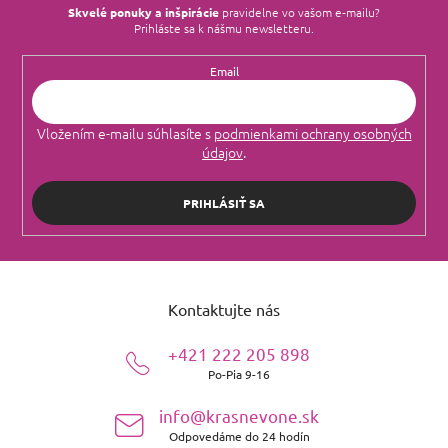
Skvelé ponuky a inšpirácie
pravidelne vo vašom e‑mailu?
Prihláste sa k nášmu newsletteru.
Email
Vložením e-mailu súhlasíte s
podmienkami ochrany osobných
údajov
.
PRIHLÁSIŤ SA
Z
á
Kontaktujte nás
p
ä
+421 222 205 898
t
Po-Pia 9-16
i
e
info@krasnevone.sk
Odpovedáme do 24 hodín