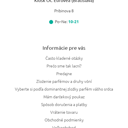
Kiosk OC Eurovea (Bratislava)
Pribinova 8
Po–Ne:
10-21
Informácie pre vás
Často kladené otázky
Prečo sme tak lacní?
Predajne
Zloženie parfémov a druhy vôní
Vyberte si podľa dominantnej zložky parfém vášho srdca
Mám darčekový poukaz
Spôsob doručenia a platby
Vrátenie tovaru
Obchodné podmienky
Veľkoobchod