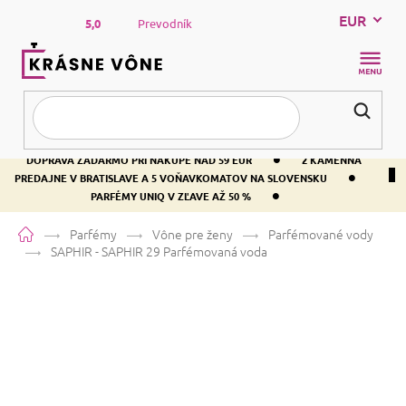
Prejsť
EUR
na
5,0
Prevodník
obsah
NÁKUP
KOŠÍK
•
DOPRAVA ZADARMO PRI NÁKUPE NAD 59 EUR
2 KAMENNÁ
•
PREDAJNE V BRATISLAVE A 5 VOŇAVKOMATOV NA SLOVENSKU
•
PARFÉMY UNIQ V ZĽAVE AŽ 50 %
Domov
Parfémy
Vône pre ženy
Parfémované vody
SAPHIR - SAPHIR 29
Parfémovaná voda
SAPHIR - SAPHIR 29
Parfémovaná
voda
Bielokvete
Kvetinová
Drevitá
Priemerné
14 hodnotení
Podrobnosti hodnotenia
Značka:
SAPHIR