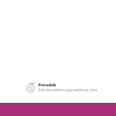
Dominantná
Ambra
ingrediencia
:
Kvetinová
,
Druh vône
:
Drevitá
,
Pudrová
Ročné
Chladné
obdobie
:
mesiace
Prevodník
Zisti ekvivalent svojej značkovej vône