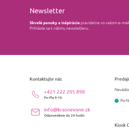
Newsletter
pravidelne vo vašom e‑mai
Skvelé ponuky a inšpirácie
Prihláste sa k nášmu newsletteru.
Z
á
p
ä
Kontaktujte nás
Predajň
t
i
Nevädzo
+421 222 205 898
e
Po-Pia 9-16
Po-N
info@krasnevone.sk
Odpovedáme do 24 hodín
Kiosk O