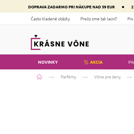
Prejsť
•
DOPRAVA ZADARMO PRI NÁKUPE NAD 59 EUR
2
na
obsah
Často kladené otázky
Prečo sme tak lacní?
Pre
NOVINKY
AKCIA
PA
Domov
Parfémy
Vône pre ženy