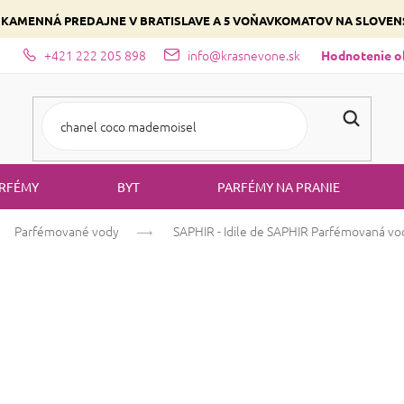
 KAMENNÁ PREDAJNE V BRATISLAVE A 5 VOŇAVKOMATOV NA SLOVE
+421 222 205 898
info@krasnevone.sk
dajne
Zloženie parfémov a druhy vôní
Vyberte si podľa domina
Hodnotenie 
RFÉMY
BYT
PARFÉMY NA PRANIE
Parfémované vody
SAPHIR - Idile de SAPHIR
Parfémovaná vo
SAPHIR - Idile 
Kosatec
Kvetinová
Drevitá
Priemerné
18 hodnotení
Podrobnosti hodn
hodnotenie
produktu