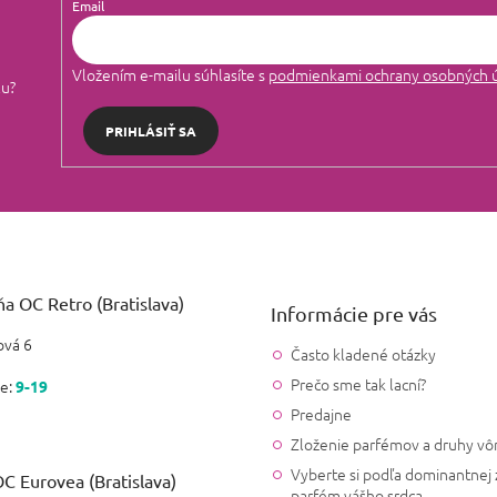
Email
Helena Kovalčinová
Vložením e-mailu súhlasíte s
podmienkami ochrany osobných 
|
lu?
9.10.2021
Hodnotenie produktu je 5 z 5
Vôňa je pekná som spokojná
PRIHLÁSIŤ SA
Júlia Džupirová
|
31.5.2021
Hodnotenie produktu je 5 z 5
Super
Ivana Potočníková
a OC Retro (Bratislava)
Informácie pre vás
|
28.1.2021
Hodnotenie produktu je 5 z 5
vá 6
Často kladené otázky
Moja vôňa , dovolím si tvrdiť 
Prečo sme tak lacní?
e:
9-19
Predajne
Robert Toth
Zloženie parfémov a druhy vô
|
17.8.2020
Hodnotenie produktu je 5 z 5
Vyberte si podľa dominantnej 
Za tu cenu kvalita prijemna 
C Eurovea (Bratislava)
parfém vášho srdca