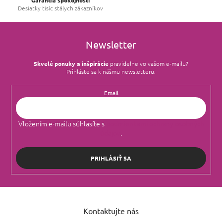
Desiatky tisíc stálych zákazníkov
Newsletter
Skvelé ponuky a inšpirácie
pravidelne vo vašom e‑mailu?
Prihláste sa k nášmu newsletteru.
Email
Vložením e-mailu súhlasíte s
podmienkami ochrany osobných
údajov
.
PRIHLÁSIŤ SA
Z
á
Kontaktujte nás
p