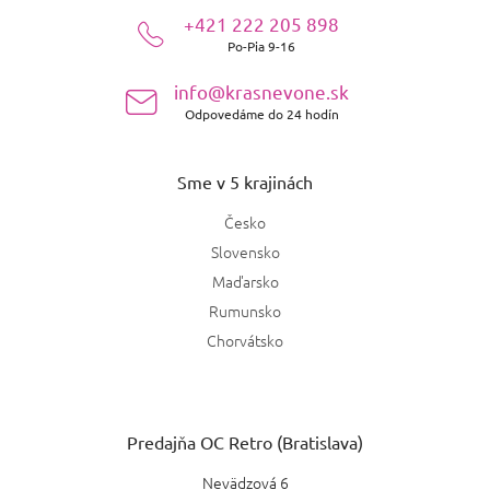
ä
+421 222 205 898
t
Po-Pia 9-16
i
e
info@krasnevone.sk
Odpovedáme do 24 hodín
Sme v 5 krajinách
Česko
Slovensko
Maďarsko
Rumunsko
Chorvátsko
Predajňa OC Retro (Bratislava)
Nevädzová 6