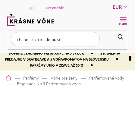
Prejsť
EUR
na
5,0
Prevodník
obsah
NÁKUP
KOŠÍK
•
DOPRAVA ZADARMO PRI NÁKUPE NAD 59 EUR
2 KAMENNÁ
•
PREDAJNE V BRATISLAVE A 5 VOŇAVKOMATOV NA SLOVENSKU
•
PARFÉMY UNIQ V ZĽAVE AŽ 50 %
Domov
Parfémy
Vône pre ženy
Parfémované vody
Empleada No.9
Parfémovaná voda
Empleada No.9
Parfémovaná voda
Kosatec
Orientálna
Pudrová
Priemerné
5 hodnotení
Podrobnosti hodnotenia
Značka:
Empleada
hodnotenie
produktu