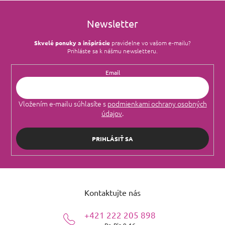
Newsletter
Skvelé ponuky a inšpirácie
pravidelne vo vašom e‑mailu?
Prihláste sa k nášmu newsletteru.
Email
Vložením e-mailu súhlasíte s
podmienkami ochrany osobných
údajov
.
PRIHLÁSIŤ SA
Z
á
Kontaktujte nás
p
ä
+421 222 205 898
t
Po-Pia 9-16