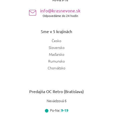
i
e
info@krasnevone.sk
Odpovedáme do 24 hodín
Sme v 5 krajinách
Česko
Slovensko
Maďarsko
Rumunsko
Chorvátsko
Predajňa OC Retro (Bratislava)
Nevädzová 6
Po-Ne:
9-19