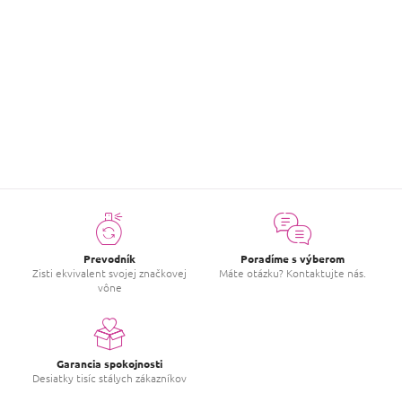
ZOBRAZIŤ VIAC HODNOTENIA
ZOBRAZIŤ ĎALŠIE
O
v
l
á
d
a
c
i
e
p
r
v
Prevodník
Poradíme s výberom
k
Zisti ekvivalent svojej značkovej
Máte otázku? Kontaktujte nás.
y
vône
v
ý
p
i
s
Garancia spokojnosti
u
Desiatky tisíc stálych zákazníkov