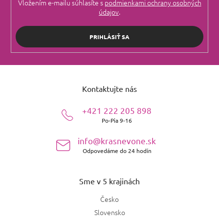
Vložením e-mailu súhlasíte s
podmienkami ochrany osobných
údajov
.
PRIHLÁSIŤ SA
Z
á
Kontaktujte nás
p
ä
+421 222 205 898
t
Po-Pia 9-16
i
e
info@krasnevone.sk
Odpovedáme do 24 hodín
Sme v 5 krajinách
Česko
Slovensko