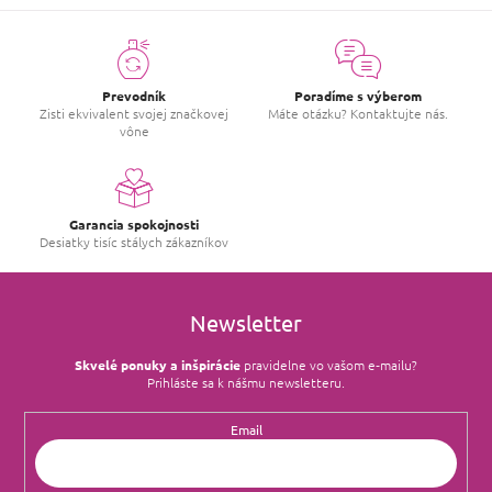
Prevodník
Poradíme s výberom
Zisti ekvivalent svojej značkovej
Máte otázku? Kontaktujte nás.
vône
Garancia spokojnosti
Desiatky tisíc stálych zákazníkov
Newsletter
Skvelé ponuky a inšpirácie
pravidelne vo vašom e‑mailu?
Prihláste sa k nášmu newsletteru.
Email