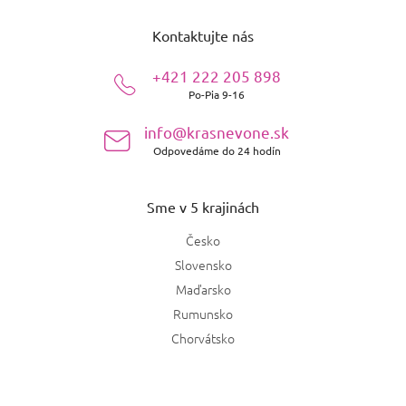
Z
á
Kontaktujte nás
p
ä
+421 222 205 898
t
Po-Pia 9-16
i
e
info@krasnevone.sk
Odpovedáme do 24 hodín
Sme v 5 krajinách
Česko
Slovensko
Maďarsko
Rumunsko
Chorvátsko