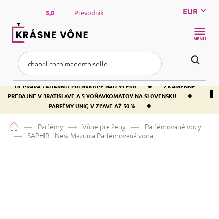
Prejsť
EUR
na
5,0
Prevodník
obsah
NÁKUP
KOŠÍK
•
DOPRAVA ZADARMO PRI NÁKUPE NAD 39 EUR
2 KAMENNÉ
•
PREDAJNE V BRATISLAVE A 5 VOŇAVKOMATOV NA SLOVENSKU
•
PARFÉMY UNIQ V ZĽAVE AŽ 50 %
Domov
Parfémy
Vône pre ženy
Parfémované vody
SAPHIR - New Mazurca
Parfémovaná voda
SAPHIR - New Mazurca
Parfémovaná voda
Bielokvete
Kvetinová
Aromatická
Priemerné
44 hodnotení
Podrobnosti hodnotenia
Značka:
SAPHIR