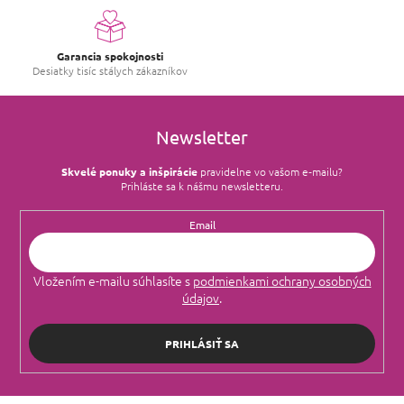
p
i
s
Garancia spokojnosti
u
Desiatky tisíc stálych zákazníkov
Newsletter
Skvelé ponuky a inšpirácie
pravidelne vo vašom e‑mailu?
Prihláste sa k nášmu newsletteru.
Email
Vložením e-mailu súhlasíte s
podmienkami ochrany osobných
údajov
.
PRIHLÁSIŤ SA