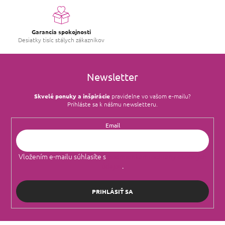
y
v
ý
Garancia spokojnosti
p
Desiatky tisíc stálych zákazníkov
i
s
u
Newsletter
Skvelé ponuky a inšpirácie
pravidelne vo vašom e‑mailu?
Prihláste sa k nášmu newsletteru.
Email
Vložením e-mailu súhlasíte s
podmienkami ochrany osobných
údajov
.
PRIHLÁSIŤ SA