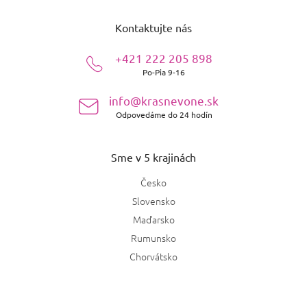
Z
á
Kontaktujte nás
p
ä
+421 222 205 898
t
Po-Pia 9-16
i
e
info@krasnevone.sk
Odpovedáme do 24 hodín
Sme v 5 krajinách
Česko
Slovensko
Maďarsko
Rumunsko
Chorvátsko