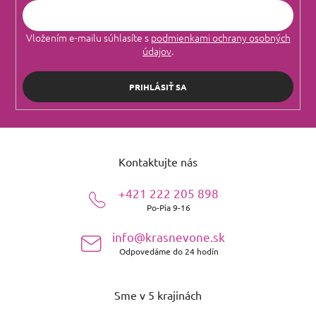
Vložením e-mailu súhlasíte s
podmienkami ochrany osobných
údajov
.
PRIHLÁSIŤ SA
Z
á
Kontaktujte nás
p
ä
+421 222 205 898
t
Po-Pia 9-16
i
e
info@krasnevone.sk
Odpovedáme do 24 hodín
Sme v 5 krajinách