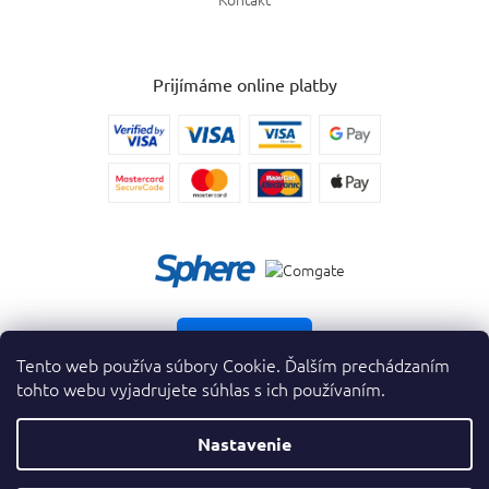
Prijímáme online platby
Vrátiť tovar
Tento web používa súbory Cookie. Ďalším prechádzaním
tohto webu vyjadrujete súhlas s ich používaním.
Nastavenie
Copyright 2026
. Všetky práva vyhradené.
krasnevone.sk