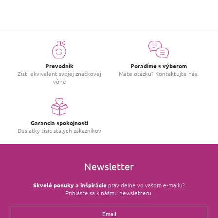
Prevodník
Poradíme s výberom
Zisti ekvivalent svojej značkovej
Máte otázku? Kontaktujte nás.
vône
Garancia spokojnosti
Desiatky tisíc stálych zákazníkov
Newsletter
Skvelé ponuky a inšpirácie
pravidelne vo vašom e‑mailu?
Prihláste sa k nášmu newsletteru.
Email