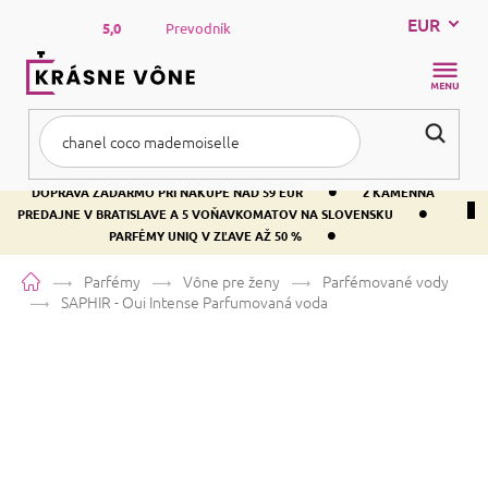
Prejsť
EUR
na
5,0
Prevodník
obsah
NÁKUP
KOŠÍK
•
DOPRAVA ZADARMO PRI NÁKUPE NAD 59 EUR
2 KAMENNÁ
•
PREDAJNE V BRATISLAVE A 5 VOŇAVKOMATOV NA SLOVENSKU
•
PARFÉMY UNIQ V ZĽAVE AŽ 50 %
Domov
Parfémy
Vône pre ženy
Parfémované vody
SAPHIR - Oui Intense
Parfumovaná voda
SAPHIR - Oui Intense
Parfumovaná voda
Ruža
Kvetinová
Ovocná
Priemerné
7 hodnotení
Podrobnosti hodnotenia
Značka:
SAPHIR