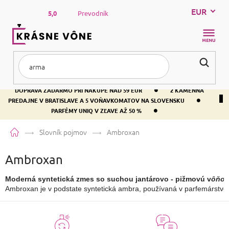
Prejsť
EUR
na
5,0
Prevodník
obsah
NÁKUP
KOŠÍK
•
DOPRAVA ZADARMO PRI NÁKUPE NAD 59 EUR
2 KAMENNÁ
•
PREDAJNE V BRATISLAVE A 5 VOŇAVKOMATOV NA SLOVENSKU
•
PARFÉMY UNIQ V ZĽAVE AŽ 50 %
Domov
Slovník pojmov
Ambroxan
Ambroxan
Moderná syntetická zmes so suchou jantárovo - pižmovú v
ôňo
Ambroxan je v podstate syntetická ambra, používaná v parfemárstve a