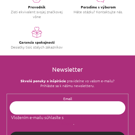
Prevodník
Poradíme s výberom
Zisti ekvivalent svojej značkovej
Máte otázku? Kontaktujte nás.
vône
Garancia spokojnosti
Desiatky tisíc stálych zákazníkov
Newsletter
Skvelé ponuky a inšpirácie
pravidelne vo vašom e‑mailu?
Prihláste sa k nášmu newsletteru.
Email
Vložením e-mailu súhlasíte s
podmienkami ochrany osobných
údajov
.