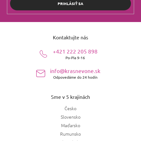
PRIHLÁSIŤ SA
Z
á
Kontaktujte nás
p
ä
+421 222 205 898
t
Po-Pia 9-16
i
e
info@krasnevone.sk
Odpovedáme do 24 hodín
Sme v 5 krajinách
Česko
Slovensko
Maďarsko
Rumunsko