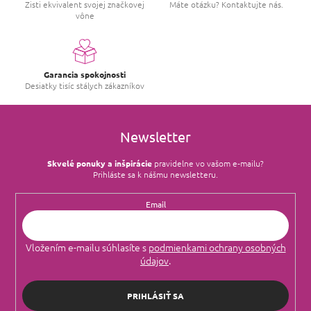
Zisti ekvivalent svojej značkovej
Máte otázku? Kontaktujte nás.
vône
Garancia spokojnosti
Desiatky tisíc stálych zákazníkov
Newsletter
Skvelé ponuky a inšpirácie
pravidelne vo vašom e‑mailu?
Prihláste sa k nášmu newsletteru.
Email
Vložením e-mailu súhlasíte s
podmienkami ochrany osobných
údajov
.
PRIHLÁSIŤ SA