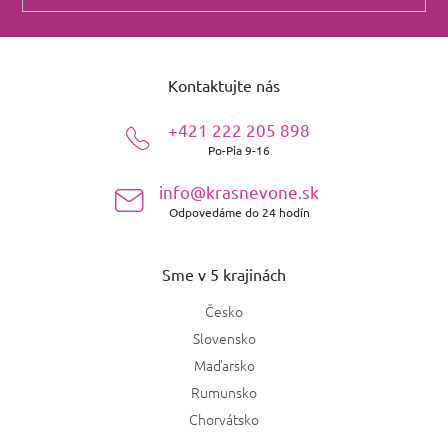
Z
á
Kontaktujte nás
p
ä
+421 222 205 898
t
Po-Pia 9-16
i
e
info@krasnevone.sk
Odpovedáme do 24 hodín
Sme v 5 krajinách
Česko
Slovensko
Maďarsko
Rumunsko
Chorvátsko