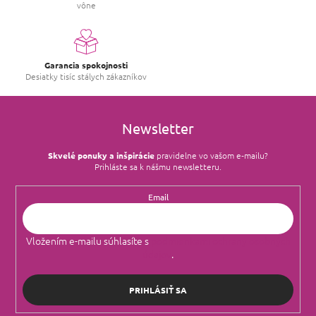
vône
Garancia spokojnosti
Desiatky tisíc stálych zákazníkov
Newsletter
Skvelé ponuky a inšpirácie
pravidelne vo vašom e‑mailu?
Prihláste sa k nášmu newsletteru.
Email
Vložením e-mailu súhlasíte s
podmienkami ochrany osobných
údajov
.
PRIHLÁSIŤ SA