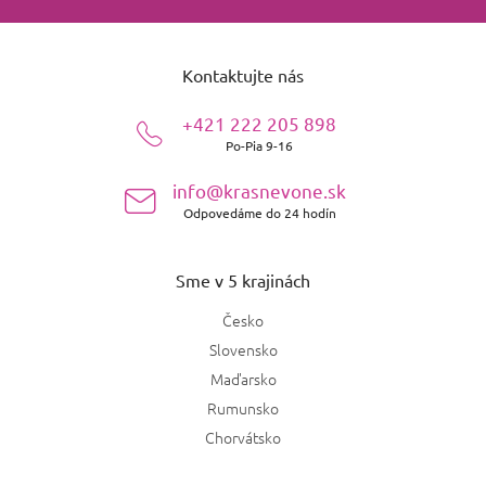
Z
á
Kontaktujte nás
p
ä
+421 222 205 898
t
Po-Pia 9-16
i
e
info@krasnevone.sk
Odpovedáme do 24 hodín
Sme v 5 krajinách
Česko
Slovensko
Maďarsko
Rumunsko
Chorvátsko