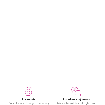
Inšpirovaná značka
:
Armani
Účinky na pokožku
:
Hydratácia
,
Výživa a regenerácia
Hodnotenie tovaru
Buďte prvý, kto napíše príspevok k tejto položke.
PRIDAŤ HODNOTENIE
Prevodník
Poradíme s výberom
Zisti ekvivalent svojej značkovej
Máte otázku? Kontaktujte nás.