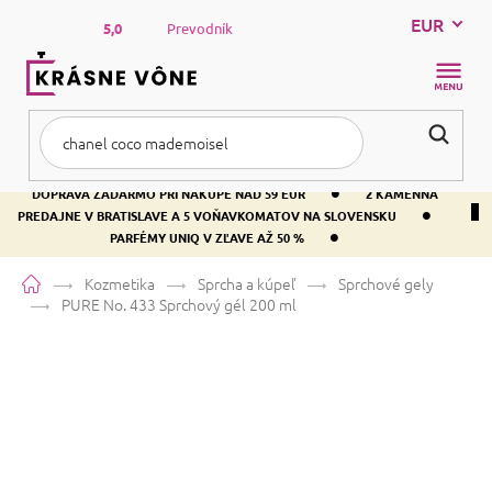
Prejsť
EUR
na
5,0
Prevodník
obsah
NÁKUP
KOŠÍK
•
DOPRAVA ZADARMO PRI NÁKUPE NAD 59 EUR
2 KAMENNÁ
•
PREDAJNE V BRATISLAVE A 5 VOŇAVKOMATOV NA SLOVENSKU
•
PARFÉMY UNIQ V ZĽAVE AŽ 50 %
Domov
Kozmetika
Sprcha a kúpeľ
Sprchové gely
PURE No. 433
Sprchový gél 200 ml
PURE No. 433
Sprchový gél 200 ml
Priemerné
Neohodnotené
Podrobnosti hodnotenia
Značka:
PURE
hodnotenie
produktu
je
Táto vôňa sa najčastejšie zamieňa za