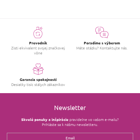
Prevodník
Poradíme s výberom
Zisti ekvivalent svojej značkovej
Máte otázku? Kontaktujte nás.
vône
Garancia spokojnosti
Desiatky tisíc stálych zákazníkov
Newsletter
Skvelé ponuky a inšpirácie
pravidelne vo vašom e‑mailu?
Prihláste sa k nášmu newsletteru.
Email