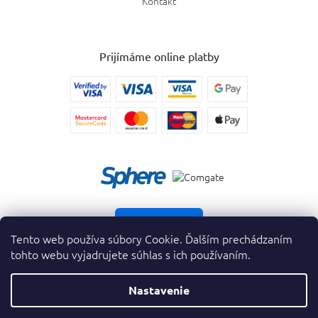
Kontakt
Prijímáme online platby
Vrátiť tovar
Tento web používa súbory Cookie. Ďalším prechádzaním
tohto webu vyjadrujete súhlas s ich používaním.
Nastavenie
Copyright 2026
. Všetky práva vyhradené.
krasnevone.sk