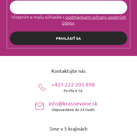
Vložením e-mailu súhlasíte s
podmienkami ochrany osobných
údajov
.
PRIHLÁSIŤ SA
Z
á
Kontaktujte nás
p
ä
+421 222 205 898
t
Po-Pia 9-16
i
e
info@krasnevone.sk
Odpovedáme do 24 hodín
Sme v 5 krajinách