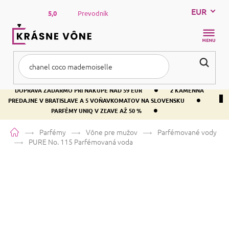
Prejsť
EUR
na
5,0
Prevodník
obsah
NÁKUP
KOŠÍK
•
DOPRAVA ZADARMO PRI NÁKUPE NAD 59 EUR
2 KAMENNÁ
•
PREDAJNE V BRATISLAVE A 5 VOŇAVKOMATOV NA SLOVENSKU
•
PARFÉMY UNIQ V ZĽAVE AŽ 50 %
Domov
Parfémy
Vône pre mužov
Parfémované vody
PURE No. 115
Parfémovaná voda
PURE No. 115
Parfémovaná voda
Bergamot
Citrusová
Aromatická
Priemerné
9 hodnotení
Podrobnosti hodnotenia
Značka:
PURE
hodnotenie
produktu