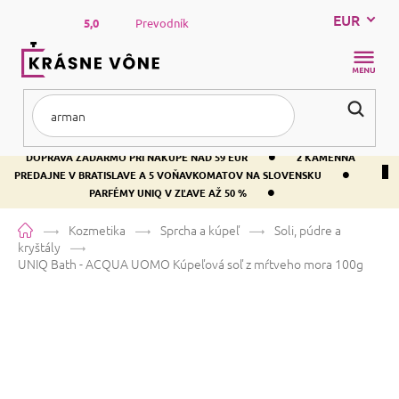
Prejsť
EUR
na
5,0
Prevodník
obsah
NÁKUP
KOŠÍK
•
DOPRAVA ZADARMO PRI NÁKUPE NAD 59 EUR
2 KAMENNÁ
•
PREDAJNE V BRATISLAVE A 5 VOŇAVKOMATOV NA SLOVENSKU
•
PARFÉMY UNIQ V ZĽAVE AŽ 50 %
Domov
Kozmetika
Sprcha a kúpeľ
Soli, púdre a
kryštály
UNIQ Bath - ACQUA UOMO
Kúpeľová soľ z mŕtveho mora 100g
UNIQ Bath - ACQUA UOMO
Kúpeľová soľ z mŕtveho mora 100g
Priemerné
Neohodnotené
Podrobnosti hodnotenia
AKCE
hodnotenie
Značka:
System-way