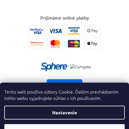
Prijímáme online platby
Vrátiť tovar
Tento web používa súbory Cookie. Ďalším prechádzaním
tohto webu vyjadrujete súhlas s ich používaním.
Nastavenie
Copyright 2026
. Všetky práva vyhradené.
krasnevone.sk
Prevodník