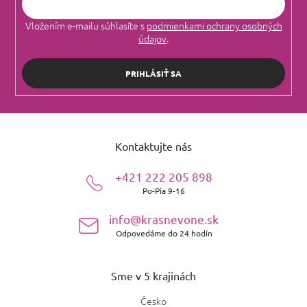
Vložením e-mailu súhlasíte s
podmienkami ochrany osobných
údajov
.
PRIHLÁSIŤ SA
Z
á
Kontaktujte nás
p
ä
+421 222 205 898
t
Po-Pia 9-16
i
e
info@krasnevone.sk
Odpovedáme do 24 hodín
Sme v 5 krajinách
Česko