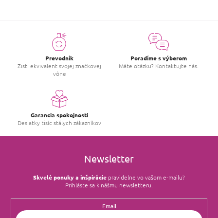
Prevodník
Poradíme s výberom
Zisti ekvivalent svojej značkovej
Máte otázku? Kontaktujte nás.
vône
Garancia spokojnosti
Desiatky tisíc stálych zákazníkov
Newsletter
Skvelé ponuky a inšpirácie
pravidelne vo vašom e‑mailu?
Prihláste sa k nášmu newsletteru.
Email