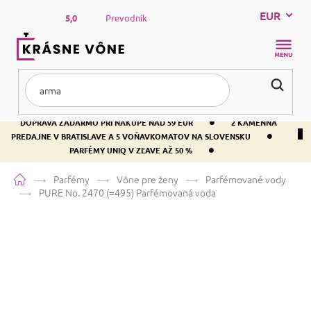
Prejsť
EUR
na
5,0
Prevodník
obsah
NÁKUP
KOŠÍK
•
DOPRAVA ZADARMO PRI NÁKUPE NAD 59 EUR
2 KAMENNÁ
•
PREDAJNE V BRATISLAVE A 5 VOŇAVKOMATOV NA SLOVENSKU
•
PARFÉMY UNIQ V ZĽAVE AŽ 50 %
Domov
Parfémy
Vône pre ženy
Parfémované vody
PURE No. 2470 (=495)
Parfémovaná voda
PURE No. 2470 (=495)
Parfémovaná voda
Vanilka
Ovocná
Sladká
Priemerné
17 hodnotení
Podrobnosti hodnotenia
Značka:
PURE