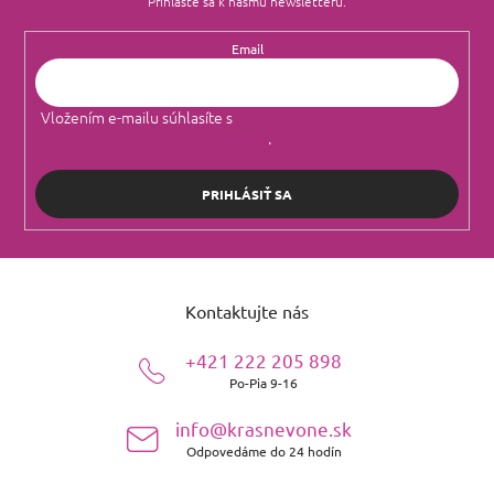
Prihláste sa k nášmu newsletteru.
Email
Vložením e-mailu súhlasíte s
podmienkami ochrany osobných
údajov
.
PRIHLÁSIŤ SA
Z
á
Kontaktujte nás
p
ä
+421 222 205 898
t
Po-Pia 9-16
i
e
info@krasnevone.sk
Odpovedáme do 24 hodín