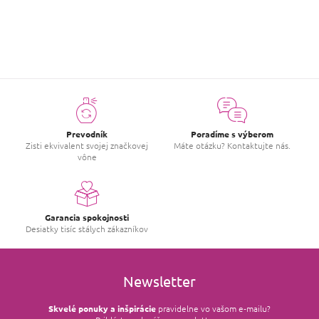
ZOBRAZIŤ VIAC HODNOTENIA
Prevodník
Poradíme s výberom
Zisti ekvivalent svojej značkovej
Máte otázku? Kontaktujte nás.
vône
Garancia spokojnosti
Desiatky tisíc stálych zákazníkov
Newsletter
Skvelé ponuky a inšpirácie
pravidelne vo vašom e‑mailu?