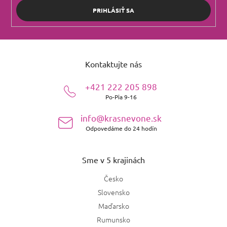
PRIHLÁSIŤ SA
Z
á
Kontaktujte nás
p
ä
+421 222 205 898
t
Po-Pia 9-16
i
e
info@krasnevone.sk
Odpovedáme do 24 hodín
Sme v 5 krajinách
Česko
Slovensko
Maďarsko
Rumunsko