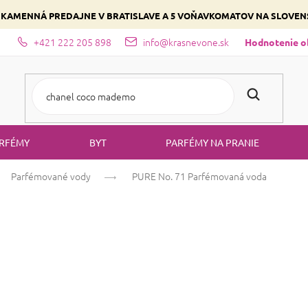
 KAMENNÁ PREDAJNE V BRATISLAVE A 5 VOŇAVKOMATOV NA SLOVE
+421 222 205 898
info@krasnevone.sk
dajne
Zloženie parfémov a druhy vôní
Vyberte si podľa domina
Hodnotenie 
RFÉMY
BYT
PARFÉMY NA PRANIE
Parfémované vody
PURE No. 71
Parfémovaná voda
PURE No. 71
Pa
Vanilka
Citrusová
Sladká
Priemerné
6 hodnotení
Podrobnosti hodno
hodnotenie
produktu