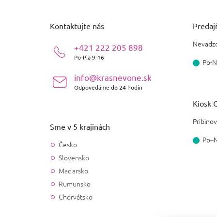
á
p
ä
Kontaktujte nás
Predajň
t
i
Nevädzo
+421 222 205 898
e
Po-Pia 9-16
Po-N
info@krasnevone.sk
Odpovedáme do 24 hodín
Kiosk O
Pribinov
Sme v 5 krajinách
Po–
Česko
Slovensko
Maďarsko
Rumunsko
Chorvátsko