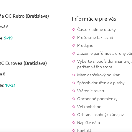
a OC Retro (Bratislava)
Informácie pre vás
vá 6
Často kladené otázky
Prečo sme tak lacní?
e:
9-19
Predajne
Zloženie parfémov a druhy vô
Vyberte si podľa dominantnej 
C Eurovea (Bratislava)
parfém vášho srdca
a 8
Mám darčekový poukaz
Spôsob doručenia a platby
Ne:
10-21
Vrátenie tovaru
Obchodné podmienky
Veľkoobchod
Ochrana osobných údajov
Napíšte nám
Kontakt