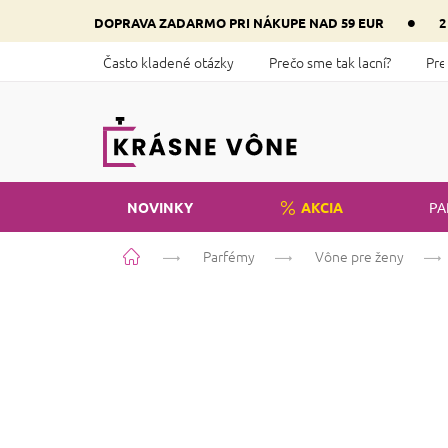
Prejsť
•
DOPRAVA ZADARMO PRI NÁKUPE NAD 59 EUR
2
na
obsah
Často kladené otázky
Prečo sme tak lacní?
Pre
NOVINKY
AKCIA
PA
Domov
Parfémy
Vône pre ženy