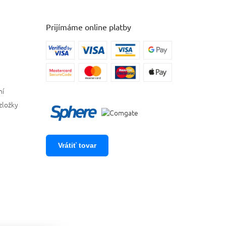
Prijímáme online platby
ní
zložky
Vrátiť tovar