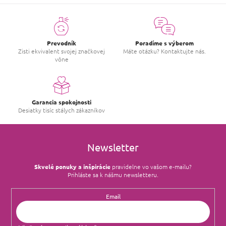
Prevodník
Poradíme s výberom
Zisti ekvivalent svojej značkovej
Máte otázku? Kontaktujte nás.
vône
Garancia spokojnosti
Desiatky tisíc stálych zákazníkov
Newsletter
Skvelé ponuky a inšpirácie
pravidelne vo vašom e‑mailu?
Prihláste sa k nášmu newsletteru.
Email