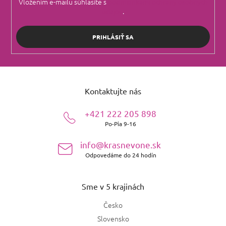
Vložením e-mailu súhlasíte s
podmienkami ochrany osobných
údajov
.
PRIHLÁSIŤ SA
Z
á
Kontaktujte nás
p
ä
+421 222 205 898
t
Po-Pia 9-16
i
e
info@krasnevone.sk
Odpovedáme do 24 hodín
Sme v 5 krajinách
Česko
Slovensko