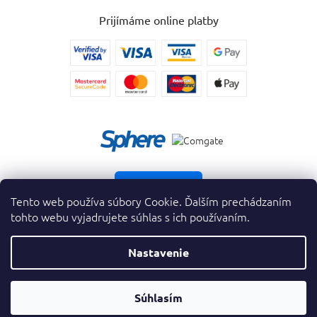
Prijímáme online platby
Vrátiť tovar
Tento web používa súbory Cookie. Ďalším prechádzaním
tohto webu vyjadrujete súhlas s ich používaním.
Nastavenie
Copyright 2026
. Všetky práva vyhradené.
krasnevone.sk
Prevodník
Súhlasím
Vytvoril Shoptet Premium
&
Parfumov