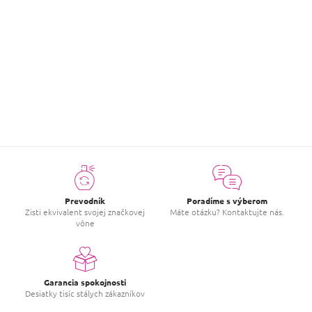
Hodnotenie tovaru
Buďte prvý, kto napíše príspevok k tejto položke.
PRIDAŤ HODNOTENIE
Prevodník
Poradíme s výberom
Zisti ekvivalent svojej značkovej
Máte otázku? Kontaktujte nás.
vône
Garancia spokojnosti
Desiatky tisíc stálych zákazníkov