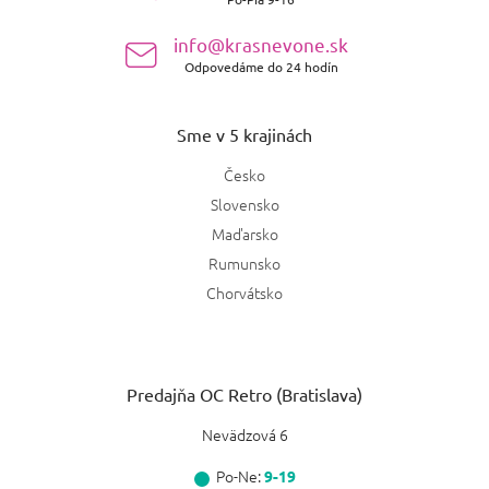
i
e
info@krasnevone.sk
Odpovedáme do 24 hodín
Sme v 5 krajinách
Česko
Slovensko
Maďarsko
Rumunsko
Chorvátsko
Predajňa OC Retro (Bratislava)
Nevädzová 6
Po-Ne:
9-19