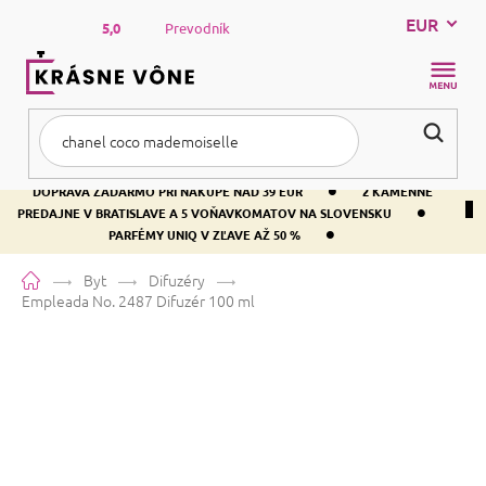
Prejsť
EUR
na
5,0
Prevodník
obsah
NÁKUP
KOŠÍK
•
DOPRAVA ZADARMO PRI NÁKUPE NAD 39 EUR
2 KAMENNÉ
•
PREDAJNE V BRATISLAVE A 5 VOŇAVKOMATOV NA SLOVENSKU
•
PARFÉMY UNIQ V ZĽAVE AŽ 50 %
Domov
Byt
Difuzéry
Empleada No. 2487
Difuzér 100 ml
Empleada No. 2487
Difuzér 100
ml
Priemerné
Neohodnotené
Podrobnosti hodnotenia
Značka:
Empleada
hodnotenie
produktu