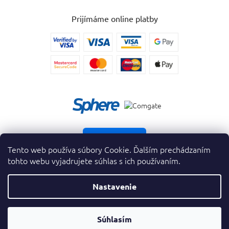
Prijímáme online platby
Vrátiť tovar
Tento web používa súbory Cookie. Ďalším prechádzaním
tohto webu vyjadrujete súhlas s ich používaním.
Nastavenie
Copyright 2026
. Všetky práva vyhradené.
krasnevone.sk
Prevodník
Súhlasím
Vytvoril Shoptet Premium
&
Parfumov