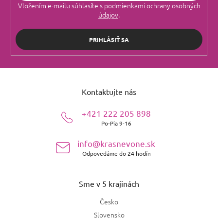
Vložením e-mailu súhlasíte s
podmienkami ochrany osobných
údajov
.
PRIHLÁSIŤ SA
Z
á
Kontaktujte nás
p
ä
+421 222 205 898
t
Po-Pia 9-16
i
e
info@krasnevone.sk
Odpovedáme do 24 hodín
Sme v 5 krajinách
Česko
Slovensko