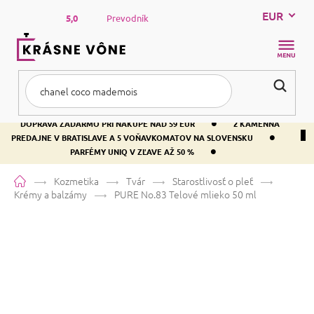
Prejsť
EUR
na
5,0
Prevodník
obsah
NÁKUP
KOŠÍK
•
DOPRAVA ZADARMO PRI NÁKUPE NAD 59 EUR
2 KAMENNÁ
•
PREDAJNE V BRATISLAVE A 5 VOŇAVKOMATOV NA SLOVENSKU
•
PARFÉMY UNIQ V ZĽAVE AŽ 50 %
Domov
Kozmetika
Tvár
Starostlivosť o pleť
Krémy a balzámy
PURE No.83
Telové mlieko 50 ml
PURE No.83
Telové mlieko 50 ml
Priemerné
1 hodnotenie
Podrobnosti hodnotenia
Značka:
PURE
hodnotenie
produktu
je
Táto vôňa sa najčastejšie zamieňa za