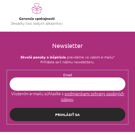
Garancia spokojnosti
Desiatky tisíc stálych zákazníkov
Newsletter
Skvelé ponuky a inšpirácie
pravidelne vo vašom e‑mailu?
Prihláste sa k nášmu newsletteru.
Email
Vložením e-mailu súhlasíte s
podmienkami ochrany osobných
údajov
.
PRIHLÁSIŤ SA
Z