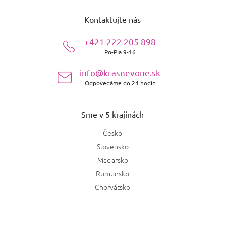
á
Kontaktujte nás
p
ä
+421 222 205 898
t
Po-Pia 9-16
i
e
info@krasnevone.sk
Odpovedáme do 24 hodín
Sme v 5 krajinách
Česko
Slovensko
Maďarsko
Rumunsko
Chorvátsko