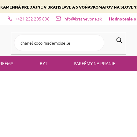
 KAMENNÁ PREDAJNE V BRATISLAVE A 5 VOŇAVKOMATOV NA SLOVE
+421 222 205 898
info@krasnevone.sk
dajne
Zloženie parfémov a druhy vôní
Vyberte si podľa domina
Hodnotenie 
RFÉMY
BYT
PARFÉMY NA PRANIE
stlivosť o pleť
Krémy a balzámy
KRÉMY A BAL
zmaznávajte svoju pleť prírodnými krémami a balzámami od značk
pleti.