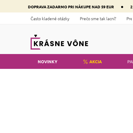
Prejsť
•
DOPRAVA ZADARMO PRI NÁKUPE NAD 59 EUR
2
na
obsah
Často kladené otázky
Prečo sme tak lacní?
Pre
NOVINKY
AKCIA
PA
Domov
Kozmetika
Tvár
Staro
B
o
Cena
č
n
€
3
€
11
ý
Ro
p
a
n