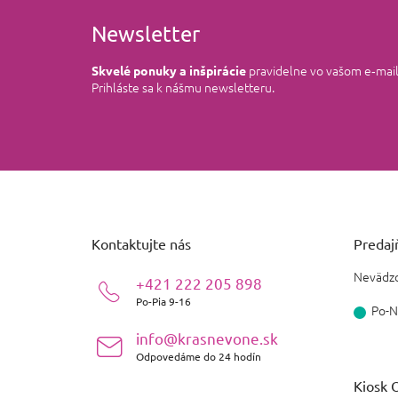
Newsletter
pravidelne vo vašom e‑mai
Skvelé ponuky a inšpirácie
Prihláste sa k nášmu newsletteru.
Z
á
p
ä
Kontaktujte nás
Predajň
t
i
Nevädzo
+421 222 205 898
e
Po-Pia 9-16
Po-N
info@krasnevone.sk
Odpovedáme do 24 hodín
Kiosk O