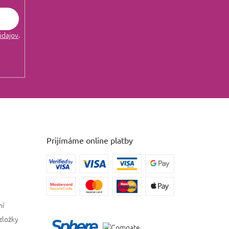
údajov
.
Prijímáme online platby
ní
zložky