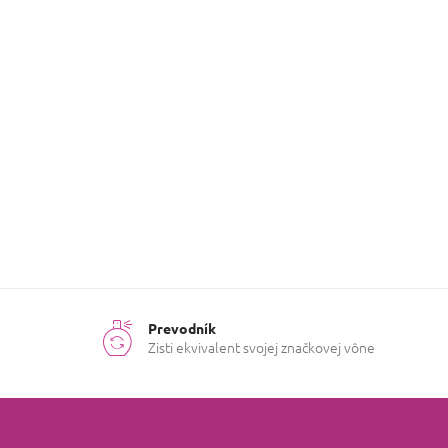
N
ba
Prevodník
Zisti ekvivalent svojej značkovej vône