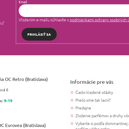
Email
v
k
y
Vložením e-mailu súhlasíte s
podmienkami ochrany osobných 
v
lu?
ý
p
PRIHLÁSIŤ SA
i
s
u
a OC Retro (Bratislava)
Informácie pre vás
vá 6
Často kladené otázky
Prečo sme tak lacní?
e:
9-19
Predajne
Zloženie parfémov a druhy vô
Vyberte si podľa dominantnej 
C Eurovea (Bratislava)
parfém vášho srdca