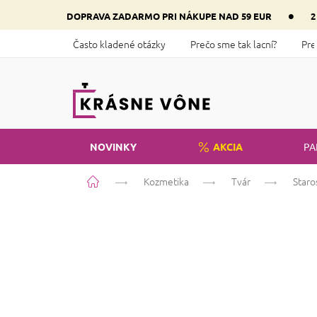
Prejsť
•
DOPRAVA ZADARMO PRI NÁKUPE NAD 59 EUR
2
na
obsah
Často kladené otázky
Prečo sme tak lacní?
Pre
NOVINKY
AKCIA
PA
Domov
Kozmetika
Tvár
Staro