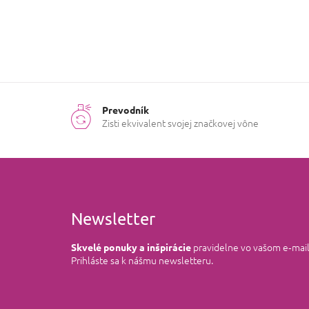
Prevodník
Zisti ekvivalent svojej značkovej vône
Newsletter
pravidelne vo vašom e‑mai
Skvelé ponuky a inšpirácie
Prihláste sa k nášmu newsletteru.