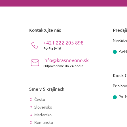
Z
á
p
ä
Kontaktujte nás
Predajň
t
i
Nevädzo
+421 222 205 898
e
Po-Pia 9-16
Po-N
info@krasnevone.sk
Odpovedáme do 24 hodín
Kiosk O
Pribinov
Sme v 5 krajinách
Po–
Česko
Slovensko
Maďarsko
Rumunsko