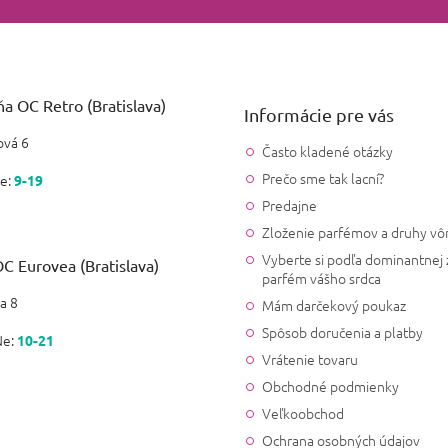
a OC Retro (Bratislava)
Informácie pre vás
vá 6
Často kladené otázky
Prečo sme tak lacní?
e:
9-19
Predajne
Zloženie parfémov a druhy vô
Vyberte si podľa dominantnej 
C Eurovea (Bratislava)
parfém vášho srdca
a 8
Mám darčekový poukaz
Spôsob doručenia a platby
Ne:
10-21
Vrátenie tovaru
Obchodné podmienky
Veľkoobchod
Ochrana osobných údajov